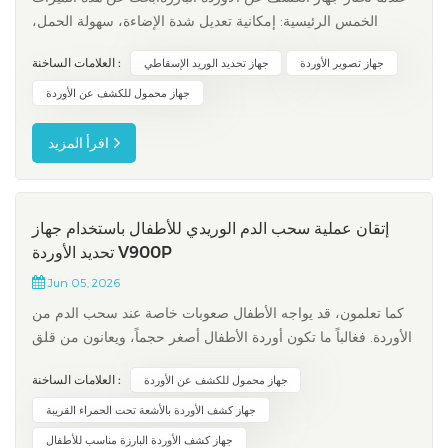
الخمس الرئيسية: إمكانية تعديل شدة الإضاءة، سهولة الحمل،
وضوح الصورة، شهادات السلامة، والعرض الفوري. تساعدك هذه
العلامات الساخنة :
جهاز تصوير الأوردة
جهاز تحديد الوريد الإسقاطي
الميزات على تقليل احتمالية تفويت الأوردة، وتحسين شعور
المرضى، وتوفير الوقت. إليك كيف تُحسّن هذه الميزات
جهاز محمول للكشف عن الأوردة
الأمور:فائدةإحصائيةانخفا...
اقرأ المزيد
إتقان عملية سحب الدم الوريدي للأطفال باستخدام جهاز
تحديد الأوردة V900P
Jun 05, 2026
كما تعلمون، قد يواجه الأطفال صعوبات خاصة عند سحب الدم من
الأوردة. فغالباً ما تكون أوردة الأطفال أصغر حجماً، ويعانون من قلق
أكبر، ولا يتحملون سحب كميات كبيرة من الدم. وتشير التقارير
العلامات الساخنة :
جهاز محمول للكشف عن الأوردة
الطبية إلى أن نسبة نجاح المحاولة الأولى تتراوح بين 60% و80%.
إلا أن هذه النسبة تنخفض إلى 30-40% في حالة الأوردة الصعبة....
جهاز كشف الأوردة بالأشعة تحت الحمراء القريبة
جهاز كشف الأوردة البارزة مناسب للأطفال