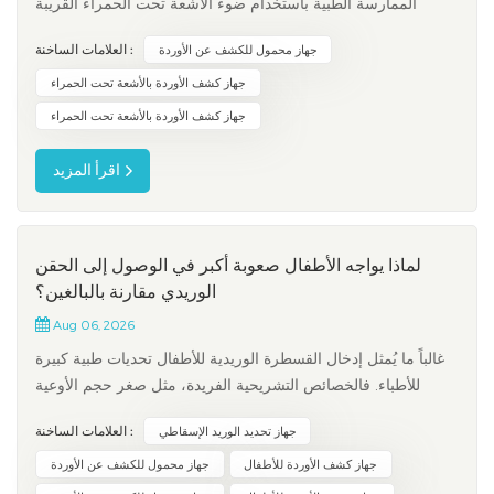
الممارسة الطبية باستخدام ضوء الأشعة تحت الحمراء القريبة
لاستهداف الهيموجلوبين في الدم. تُمكّن هذه العملية جهاز كشف
العلامات الساخنة :
جهاز محمول للكشف عن الأوردة
الأوردة بالأشعة تحت الحمراء، المُصمم للاستخدام في المستشفيات،
من عرض الأوردة تحت الجلد فورًا، حتى في حال وجود تحديات مثل
جهاز كشف الأوردة بالأشعة تحت الحمراء
ا...
جهاز كشف الأوردة بالأشعة تحت الحمراء
اقرأ المزيد
لماذا يواجه الأطفال صعوبة أكبر في الوصول إلى الحقن
الوريدي مقارنة بالبالغين؟
Aug 06, 2026
غالباً ما يُمثل إدخال القسطرة الوريدية للأطفال تحديات طبية كبيرة
للأطباء. فالخصائص التشريحية الفريدة، مثل صغر حجم الأوعية
الدموية وتراكم الدهون، تُخفي الأوردة الطرفية. كما أن ارتفاع
العلامات الساخنة :
جهاز تحديد الوريد الإسقاطي
مستويات التوتر لدى الأطفال يُسبب انقباضاً مفاجئاً للأوعية الدموية.
ونتيجةً لذلك، يمتلك ما يقارب 20% إلى 25% من المرضى...
جهاز كشف الأوردة للأطفال
جهاز محمول للكشف عن الأوردة