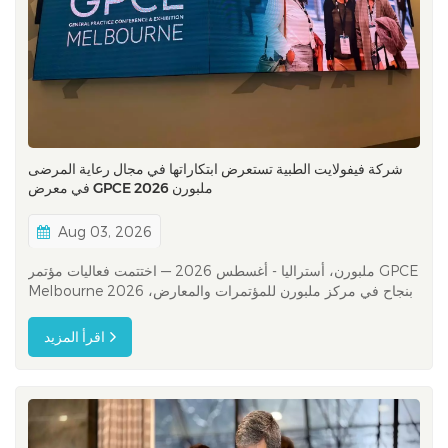
شركة فيفولايت الطبية تستعرض ابتكاراتها في مجال رعاية المرضى
في معرض GPCE ملبورن 2026
Aug 03, 2026
ملبورن، أستراليا - أغسطس 2026 — اختتمت فعاليات مؤتمر GPCE
Melbourne 2026 بنجاح في مركز ملبورن للمؤتمرات والمعارض،
حيث جمع بين الممارسين العامين والممرضين ومديري الممارسات
والمسجلين والمهنيين الصحيين المساعدين وشركاء الصناعة من جميع
اقرأ المزيد
أنحاء أستراليا. تُعتبر GPCE واحدة من أبرز الفعاليات ال...