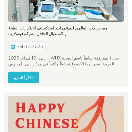
معرض دبي العالمي للمؤتمرات: استكشاف الابتكارات الطبية
والاستقبال الحافل لشركة فيفولايت
Feb 12, 2026
دبي، 10 فبراير 2026 — WHX دبي (المعروفة سابقاً باسم الصحة
العربية) يشهد هذا الأسبوع نشاطاً مكثفاً في مركز دبي للمعارض
(DEC)يجمع هذا الحدث رواد الابتكار في مجال الرعاية الصحية،
والأطباء، وشركاء الصناعة من جميع أنحاء المنطقة وخارجها. ويُشعر
اقرأ المزيد
زوار المعرض وكأنهم يشاهدون عن كثب تطورات الرعاية الصحية، من
ت...