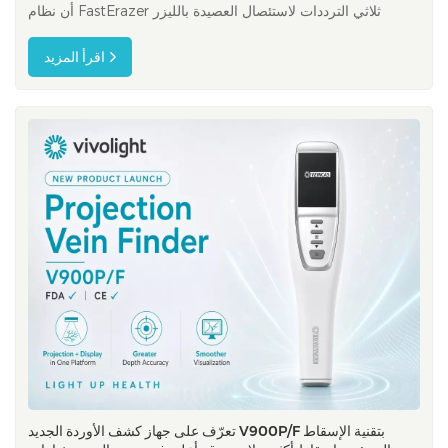
أن نظام FastErazer ثلاثي الترددات لاستئصال العصيدة بالليزر
Nd:YAG حصل على موافقة من الهيئة الوطنية الصينية للمنتجات
الطبية، برقم تسجيل NMPA 20263011296. حصل جهاز
اقرأ المزيد
FastErazer، المستخدم مع قسطرات الألياف الليزرية أحادية
الاستخدام، على الموافقة...
تعرّف على جهاز كشف الأوردة الجديد V900P/F بتقنية الإسقاط