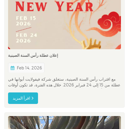
إعلان عطلة رأس السنة الصينية
Feb 14, 2026
مع اقتراب رأس السنة الصينية، ستغلق شركة فيفولايت أبوابها في
عطلة من 15 إلى 24 فبراير 2026. خلال هذه الفترة، قد تكون أوقات
استجابتنا أطول من المعتاد، ونحن نقدر صبركم وتفهمكم. في شركة
فيفولايت، لطالما كانت مهمتنا دعم المتخصصين في الرعاية الصحية
اقرأ المزيد
بتقنيات تعزز ثقتهم السريرية وتحسن رعاية المرضى. وبينما ن...