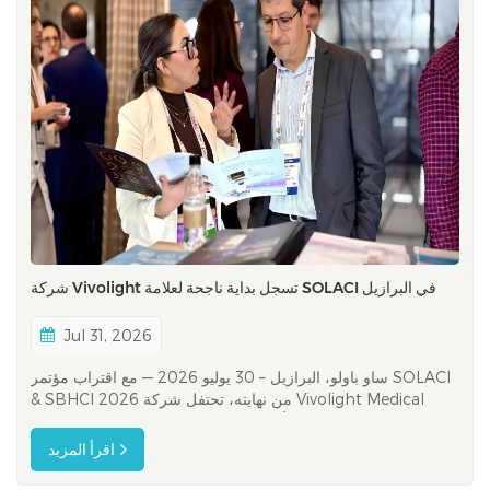
شركة Vivolight تسجل بداية ناجحة لعلامة SOLACI في البرازيل
Jul 31, 2026
ساو باولو، البرازيل – 30 يوليو 2026 — مع اقتراب مؤتمر SOLACI
& SBHCI 2026 من نهايته، تحتفل شركة Vivolight Medical
بظهورها الأول الناجح في أحد مؤتمرات طب القلب التدخلي الرائدة
في أمريكا اللاتينية. يمثل هذا الظهور علامة فارقة في مسيرة توسع
اقرأ المزيد
شركة فيفولايت المستمرة في أمريكا اللاتينية. فمع دخول تقنية الت...