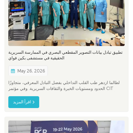
تطبيق تبادل بيانات التصوير المقطعي البصري في الممارسة السريرية
الحقيقية في مستشفى بكين فواي
May 26, 2026
لطالما ازدهر طب القلب التداخلي بفضل التبادل المعرفي، متجاوزًا
الحدود ومستويات الخبرة والثقافات السريرية. وفي مؤتمر CIT
2026، أحد أهم مؤتمرات طب القلب التداخلي في منطقة آسيا
والمحيط الهادئ، كان هذا التبادل جليًا في كل جلسة، وكل نقاش،
اقرأ المزيد
وكل حديث جانبي. لكن بالنسبة لمجموعة من الأطباء الدوليين، لم
يكن الج...