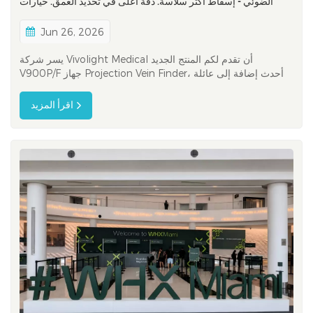
الضوئي - إسقاط أكثر سلاسة. دقة أعلى في تحديد العمق. خيارات
ألوان أكثر.
Jun 26, 2026
يسر شركة Vivolight Medical أن تقدم لكم المنتج الجديد
V900P/F جهاز Projection Vein Finder، أحدث إضافة إلى عائلة
منتجات تصوير الأوردة. وبناءً على أساس جهاز V800P، يقدم جهاز
V900P/F سلسلة من التحسينات المصممة لدعم متخصصي الرعاية
اقرأ المزيد
الصحية أثناء إجراءات الوصول إلى الأوعية الدموية في مجموعة
واسعة من البيئات...