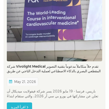
شركة Vivolight Medical تقدم حلاً متكاملاً مدعوماً بتقنية التصوير
المقطعي البصري بالذكاء الاصطناعي لعملية التدخل التاجي عن طريق
الجلد (PCI) في معرض EuroPCR 2026
May 21, 2026
باريس، فرنسا - 19 مايو 2026 يسر شركة فيفولايت ميديكال أن
تعلن عن مشاركتها في يورو بي سي آر 2026، والتي ستقام ابتداءً
من من 19 إلى 22 مايو 2026 في قصر المؤتمرات في باريس.
باعتباره أحد التجمعات الرائدة عالميًا في مجال التدخلات القلبية
اقرأ المزيد