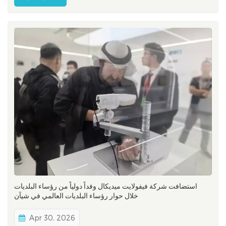
الوعائية، يجمع مؤتمر EuroPCR الأطباء والباحثين والمبتكرين
وشركاء ال...
استضافت شركة فيفولايت ميديكال وفداً دولياً من رؤساء البلديات
خلال حوار رؤساء البلديات العالمي في شيآن
Apr 30, 2026