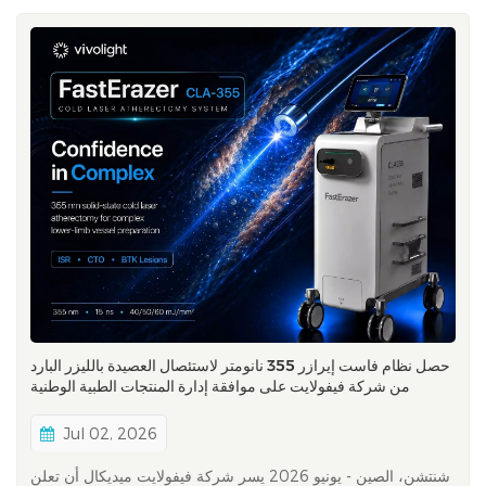
حصل نظام فاست إيرازر 355 نانومتر لاستئصال العصيدة بالليزر البارد
من شركة فيفولايت على موافقة إدارة المنتجات الطبية الوطنية
الصينية (NMPA) في الصين.
Jul 02, 2026
شنتشن، الصين - يونيو 2026 يسر شركة فيفولايت ميديكال أن تعلن