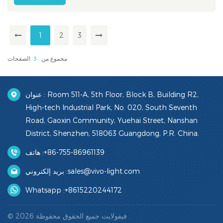
مع أكثر من 235 ألف زيارة مهنية من المتوقع أن يستمر الحدث طوال
الأسبو...
1
2
3
مجموع من
3
الصفحات
عنوان : Room 511-A, 5th Floor, Block B, Building R2,
High-tech Industrial Park, No. 020, South Seventh
Road, Gaoxin Community, Yuehai Street, Nanshan
District, Shenzhen, 518063 Guangdong, P.R. China.
+86-755-86961139
هاتف :
sales@vivo-light.com
بريد إلكتروني :
Whatsapp :
+8615220244172
© 2026 فيفولايت جميع الحقوق محفوظة .