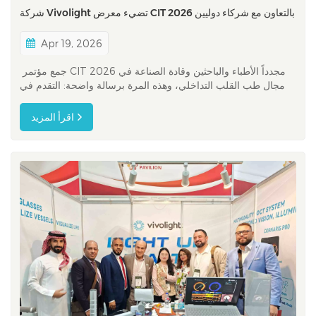
شركة Vivolight تضيء معرض CIT 2026 بالتعاون مع شركاء دوليين
Apr 19, 2026
جمع مؤتمر CIT 2026 مجدداً الأطباء والباحثين وقادة الصناعة في
مجال طب القلب التداخلي، وهذه المرة برسالة واضحة: التقدم في
هذا المجال عالمي بطبيعته. وباعتباره أحد أكثر منصات طب القلب
التداخلي تأثيراً في منطقة آسيا والمحيط الهادئ، لطالما كان مؤتمر
اقرأ المزيد
CIT بمثابة جسر يربط بين مجتمعات طب القلب في الشرق والغر...