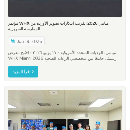
مؤتمر WHX ميامي 2026: تقريب ابتكارات تصوير الأوردة من
الممارسة السريرية
Jun 19, 2026
ميامي، الولايات المتحدة الأمريكية - ١٧ يونيو ٢٠٢٦ - افتُتح معرض
WHX Miami 2026 رسميًا، جامعًا بين متخصصي الرعاية الصحية
والموزعين وشركاء الصناعة من جميع أنحاء أمريكا الشمالية وأمريكا
اللاتينية وخارجها. وباعتباره أحد أبرز معارض الرعاية الصحية في
اقرأ المزيد
الأمريكتين، يوفر WHX Miami منصةً مهمةً لاستكشاف تقنيات...