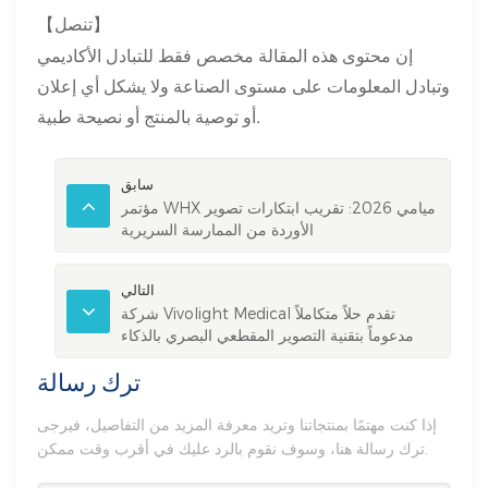
【تنصل】
إن محتوى هذه المقالة مخصص فقط للتبادل الأكاديمي
وتبادل المعلومات على مستوى الصناعة ولا يشكل أي إعلان
أو توصية بالمنتج أو نصيحة طبية.
سابق
مؤتمر WHX ميامي 2026: تقريب ابتكارات تصوير
الأوردة من الممارسة السريرية
التالي
شركة Vivolight Medical تقدم حلاً متكاملاً
مدعوماً بتقنية التصوير المقطعي البصري بالذكاء
الاصطناعي لعملية التدخل التاجي عن طريق الجلد
ترك رسالة
(PCI) في معرض EuroPCR 2026
إذا كنت مهتمًا بمنتجاتنا وتريد معرفة المزيد من التفاصيل، فيرجى
ترك رسالة هنا، وسوف نقوم بالرد عليك في أقرب وقت ممكن.