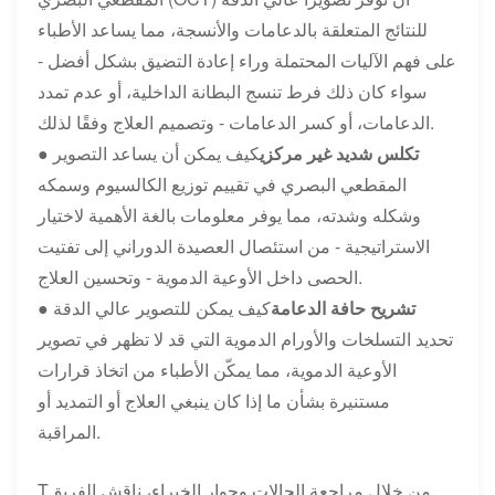
للنتائج المتعلقة بالدعامات والأنسجة، مما يساعد الأطباء
على فهم الآليات المحتملة وراء إعادة التضيق بشكل أفضل -
سواء كان ذلك فرط تنسج البطانة الداخلية، أو عدم تمدد
الدعامات، أو كسر الدعامات - وتصميم العلاج وفقًا لذلك.
تكلس شديد غير مركزي
كيف يمكن أن يساعد التصوير
●
المقطعي البصري في تقييم توزيع الكالسيوم وسمكه
وشكله وشدته، مما يوفر معلومات بالغة الأهمية لاختيار
الاستراتيجية - من استئصال العصيدة الدوراني إلى تفتيت
الحصى داخل الأوعية الدموية - وتحسين العلاج.
تشريح حافة الدعامة
كيف يمكن للتصوير عالي الدقة
●
تحديد التسلخات والأورام الدموية التي قد لا تظهر في تصوير
الأوعية الدموية، مما يمكّن الأطباء من اتخاذ قرارات
مستنيرة بشأن ما إذا كان ينبغي العلاج أو التمديد أو
المراقبة.
من خلال مراجعة الحالات وحوار الخبراء، ناقش الفريق
T