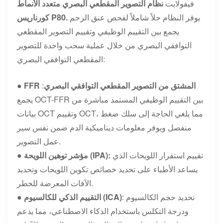
فيفولايت
نظام التصوير المقطعي البصري متعدد الأنماط
يوفر النظام حلاً شاملاً لفحص عنق الرحم
.
كورناريس P80
يجمع بين التقييم الوظيفي وتقييم التصوير المقطعي
التوافقي البصري من خلال عملية سحب واحدة للتصوير
المقطعي التوافقي البصري:
FFR المشتق من التصوير المقطعي التوافقي البصري
:
●
يجمع OCT-FFR بين التقييم الوظيفي المستمد مباشرة من
بيانات OCT وتقييم OCT، مما يلغي الحاجة إلى سلك ضغط
منفصل ويوفر معلومات ديناميكية الدم ضمن نفس سير
عمل التصوير.
تقييم استقرار اللويحات الذي
مؤشر توهين اللويحة (IPA):
●
يساعد الأطباء على تحديد خصائص تكوين اللويحات وتحديد
الآفات المعرضة للخطر.
: تحديد حجم الكالسيوم
التقييم الذكي للكالسيوم (ICA)
●
ودرجة التكلس باستخدام الذكاء الاصطناعي، مما يدعم