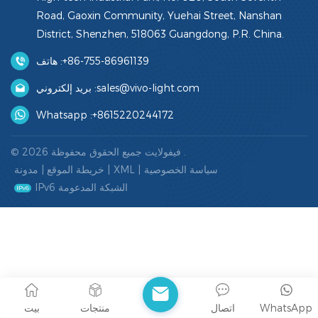
Road, Gaoxin Community, Yuehai Street, Nanshan
District, Shenzhen, 518063 Guangdong, P.R. China.
+86-755-86961139
هاتف :
sales@vivo-light.com
بريد إلكتروني :
Whatsapp :
+8615220244172
© 2026 فيفولايت جميع الحقوق محفوظة .
سياسة الخصوصية
|
XML
|
خريطة الموقع
|
مدونة
IPv6 الشبكة المدعومة
WhatsApp
اتصال
منتجات
بيت