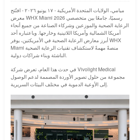
ميامي، الولايات المتحدة الأمريكية - ١٧ يونيو ٢٠٢٦ - افتُتح
معرض WHX Miami 2026 رسميًا، جامعًا بين متخصصي
الرعاية الصحية والموزعين وشركاء الصناعة من جميع أنحاء
أمريكا الشمالية وأمريكا اللاتينية وخارجها. وباعتباره أحد
أبرز معارض الرعاية الصحية في الأمريكتين، يوفر WHX
Miami منصةً مهمةً لاستكشاف تقنيات الرعاية الصحية
الناشئة وبناء شراكات دولية.
في حدث هذا العام، تعرض شركة Vivolight Medical
مجموعة من حلول تصوير الأوردة المصممة لدعم الوصول
إلى الأوعية الدموية في مختلف البيئات السريرية.