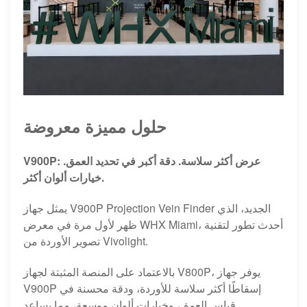
حلول مميزة معروضة
عرض أكثر سلاسة.
دقة أكبر في تحديد العمق.
:
V900P
خيارات ألوان أكثر.
يمثل جهاز V900P Projection Vein Finder الجديد، الذي
ظهر لأول مرة في معرض WHX Miami، أحدث تطور لتقنية
تصوير الأوردة من Vivolight.
بالاعتماد على المنصة المثبتة لجهاز V800P، يوفر جهاز
V900P إسقاطًا أكثر سلاسة للأوردة، ودقة محسنة في
قياس العمق، وخيارات ألوان موسعة، مما يساعد