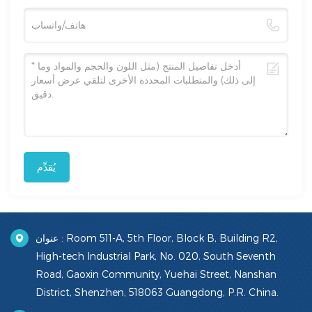
يُقدِّم
عنوان : Room 511-A, 5th Floor, Block B, Building R2,
High-tech Industrial Park, No. 020, South Seventh
Road, Gaoxin Community, Yuehai Street, Nanshan
District, Shenzhen, 518063 Guangdong, P.R. China.