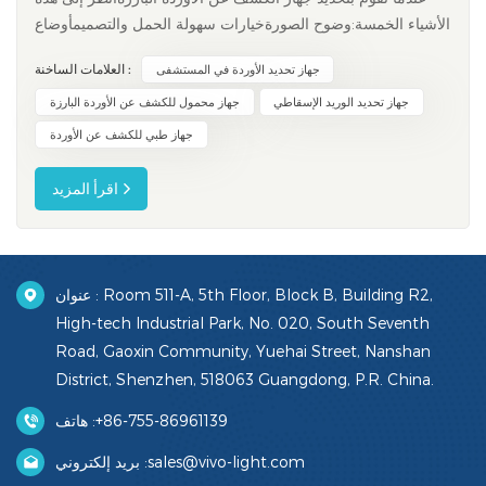
الأشياء الخمسة:وضوح الصورةخيارات سهولة الحمل والتصميمأوضاع
السطوع والصورةميزات السلامة والصيانةقدرات العرض في الوقت
العلامات الساخنة :
جهاز تحديد الأوردة في المستشفى
الحقيقييُساعد اختيار الجهاز المناسب الممرضات على تحديد الأوردة
بدقة أكبر، مما يُقلل من المشاكل ويُخفف من قلق المرضى. كما
جهاز تحديد الوريد الإسقاطي
جهاز محمول للكشف عن الأوردة البارزة
يُق...
جهاز طبي للكشف عن الأوردة
اقرأ المزيد
عنوان : Room 511-A, 5th Floor, Block B, Building R2,
High-tech Industrial Park, No. 020, South Seventh
Road, Gaoxin Community, Yuehai Street, Nanshan
District, Shenzhen, 518063 Guangdong, P.R. China.
+86-755-86961139
هاتف :
sales@vivo-light.com
بريد إلكتروني :