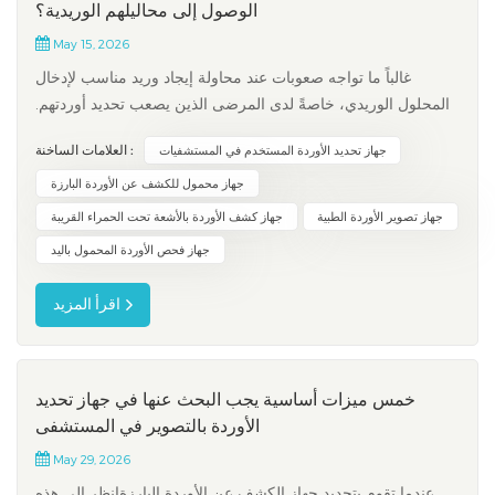
الوصول إلى محاليلهم الوريدية؟
May 15, 2026
غالباً ما تواجه صعوبات عند محاولة إيجاد وريد مناسب لإدخال
المحلول الوريدي، خاصةً لدى المرضى الذين يصعب تحديد أوردتهم.
تصل نسبة المرضى الذين يفشلون في إدخال المحلول الوريدي من
العلامات الساخنة :
جهاز تحديد الأوردة المستخدم في المستشفيات
المحاولة الأولى إلى 30%، وقد يحتاج حوالي 20% منهم إلى عدة
محاولات. هذه الصعوبات قد تسبب عدم الراحة والقلق وإضاعة
جهاز محمول للكشف عن الأوردة البارزة
الوقت. جهاز...
جهاز تصوير الأوردة الطبية
جهاز كشف الأوردة بالأشعة تحت الحمراء القريبة
جهاز فحص الأوردة المحمول باليد
اقرأ المزيد
خمس ميزات أساسية يجب البحث عنها في جهاز تحديد
الأوردة بالتصوير في المستشفى
May 29, 2026
عندما تقوم بتحديد جهاز الكشف عن الأوردة البارزةانظر إلى هذه