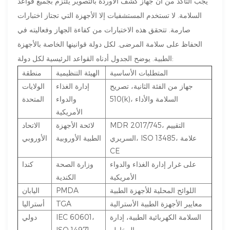
يجب التأكد من أن جهاز كشف الأوردة بالتصوير يلتزم بجميع قواعد
السلامة. لا تستخدم المستشفيات إلا الأجهزة التي تجتاز اختبارات
صارمة. تتحقق هذه الاختبارات من كفاءة الجهاز وفعاليته في
الحفاظ على سلامة المرضى. لكل دولة قوانينها الخاصة بالأجهزة
الطبية. يوضح الجدول أدناه القواعد الرئيسية لكل دولة:
المتطلبات الأساسية
الهيئة التنظيمية
منطقة
جهاز من الفئة الثانية، تصريح
إدارة الغذاء
الولايات
510(k)، السلامة والأداء
والدواء
المتحدة
الأمريكية
MDR 2017/745، التقييم
لائحة الأجهزة
الاتحاد
السريري، ISO 13485، علامة
الطبية الأوروبية
الأوروبي
CE
على غرار إدارة الغذاء والدواء
وزارة الصحة
كندا
الأمريكية
الكندية
اللوائح المحلية للأجهزة الطبية
PMDA
اليابان
معايير الأجهزة الطبية الأسترالية
TGA
أستراليا
السلامة الكهربائية الطبية، إدارة
IEC 60601،
دولي
المخاطر
ISO 14971