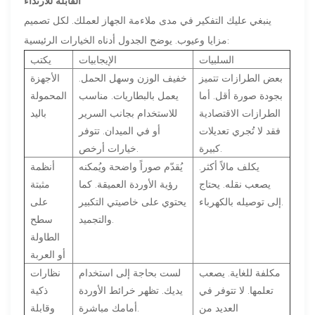
القابلة للارتداء
ينبغي عليك التفكير في مدى ملاءمة الجهاز لعملك. لكل تصميم
مزايا وعيوب. يوضح الجدول أدناه الخيارات الرئيسية:
السلبيات
الإيجابيات
يكتب
بعض الطرازات تتميز
خفيف الوزن وسهل الحمل.
الأجهزة
بجودة صورة أقل. أما
يعمل بالبطاريات. مناسب
المحمولة
الطرازات الاقتصادية
للاستخدام بجانب السرير
باليد
فقد لا تُجري تعديلات
أو في الميدان. تتوفر
كبيرة.
خيارات أرخص.
يكلف مالاً أكثر.
يُقدّم صوراً واضحة ويُمكنه
أنظمة
يصعب نقله. يحتاج
رؤية الأوردة العميقة. كما
مثبتة
إلى توصيله بالكهرباء.
يحتوي على خاصيتي التكبير
على
والتجميد.
سطح
الطاولة
أو العربة
مكلفة للغاية. يصعب
لست بحاجة إلى استخدام
نظارات
تعلمها. لا تتوفر في
يديك. تظهر خرائط الأوردة
ذكية
العديد من
أمامك مباشرة.
وقابلة