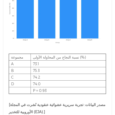
نسبة النجاح من المحاولة الأولى (%)
مجموعة
A
73.1
B
75.3
C
74.2
D
74.0
P = 0.93
[مصدر البيانات: تجربة سريرية عشوائية عنقودية نُشرت في المجلة
الأوروبية للتخدير (EJA).]