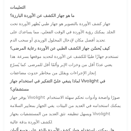
التعليمات
ما هو جهاز الكشف عن الأوردة البارزة؟
جهاز كشف الأوردة بالتصوير هو جهاز طبي يُظهر الأوردة تحت
الجلد. يمكنك رؤية الأوردة في الوقت الفعلي، مما يساعدك على
تحديد أفضل مكان لإدخال المحلول الوريدي أو سحب الدم.
كيف يُحسّن جهاز الكشف الطبي عن الأوردة رعاية المرضى؟
تستخدم جهازًا طبيًا للكشف عن الأوردة لتحديد موقعها بسرعة. هذا
يعني عددًا أقل من وخزات الإبر وألمًا أقل للمرضى. كما يُسرّع
إنجاز الإجراءات ويقلل من مخاطر حدوث مضاعفات.
لماذا ينبغي عليّ التفكير في استخدام جهاز Vivolight في
مستشفاي؟
يوفر جهاز Vivolight صورًا واضحة وأدوات تحكم سهلة الاستخدام.
يمكنك استخدامه في العديد من البيئات. يفي الجهاز بمعايير السلامة
ويسهل تنظيفه. تثق العديد من المستشفيات بجهاز Vivolight
لكشف الأوردة بدقة عالية.
هل يمكنني استخدام جهاز كشف الأوردة بالبثق على جميع ألوان