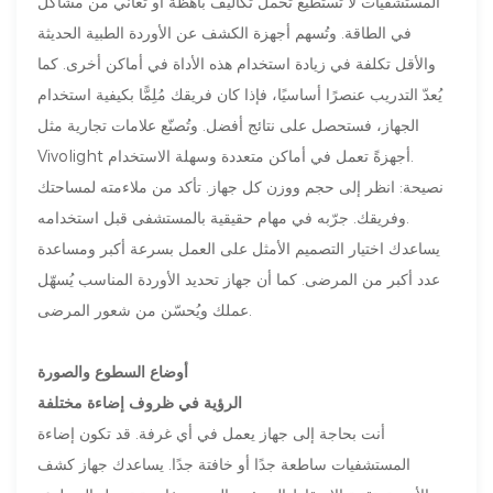
المستشفيات لا تستطيع تحمل تكاليف باهظة أو تعاني من مشاكل
في الطاقة. وتُسهم أجهزة الكشف عن الأوردة الطبية الحديثة
والأقل تكلفة في زيادة استخدام هذه الأداة في أماكن أخرى. كما
يُعدّ التدريب عنصرًا أساسيًا، فإذا كان فريقك مُلِمًّا بكيفية استخدام
الجهاز، فستحصل على نتائج أفضل. وتُصنّع علامات تجارية مثل
Vivolight أجهزةً تعمل في أماكن متعددة وسهلة الاستخدام.
نصيحة: انظر إلى حجم ووزن كل جهاز. تأكد من ملاءمته لمساحتك
وفريقك. جرّبه في مهام حقيقية بالمستشفى قبل استخدامه.
يساعدك اختيار التصميم الأمثل على العمل بسرعة أكبر ومساعدة
عدد أكبر من المرضى. كما أن جهاز تحديد الأوردة المناسب يُسهّل
عملك ويُحسّن من شعور المرضى.
أوضاع السطوع والصورة
الرؤية في ظروف إضاءة مختلفة
أنت بحاجة إلى جهاز يعمل في أي غرفة. قد تكون إضاءة
المستشفيات ساطعة جدًا أو خافتة جدًا. يساعدك جهاز كشف