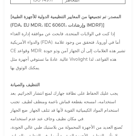
[المصدر: تم تجميعها من المعايير التنظيمية الدولية للأجهزة الطبية
(FDA، EU MDR، IEC 60601، وإرشادات IMDRF)]
إذا كنت في الولايات المتحدة، فابحث عن موافقة إدارة الغذاء
والدواء الأمريكية (FDA). أما في أوروبا، فتحقق من وجود علامة
CE وقواعد MDR. تشير هذه العلامات إلى أن الجهاز آمن وذو جودة
عالية. عادةً ما تستوفي أجهزة مثل Vivolight هذه القواعد، لذا
يمكنك الوثوق بها.
التنظيف والصيانة
يجب عليك الحفاظ على نظافة جهازك لمنع انتشار الجراثيم. بعد
استخدامه، امسحه بقطعة قماش ناعمة ومنظف لطيف. تجنب
استخدام المواد الكيميائية القوية لأنها قد تتلف الجهاز. ضع الجهاز
في مكان نظيف وجاف عند عدم استخدامه.
تُصنع العديد من الأجهزة المحمولة من بلاستيك طبي عالي الجودة،
لا يتأثر بالتنظيف. الأجهزة الصغيرة أسهل في التنظيف والصيانة.