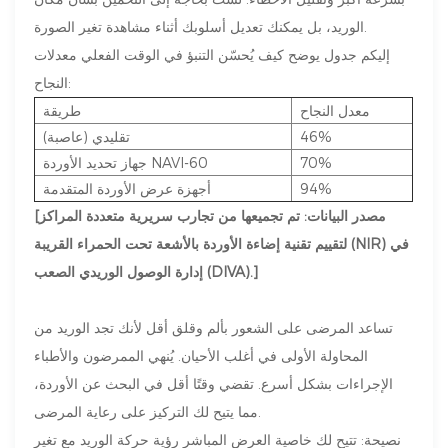
الوريد، بل يمكنك تعديل أسلوبك أثناء مشاهدة تغير الصورة.
إليكم جدول يوضح كيف يُحسّن التنبؤ في الوقت الفعلي معدلات
النجاح:
معدل النجاح
طريقة
46%
تقليدي (عاصبة)
70%
جهاز تحديد الأوردة NAVI-60
94%
أجهزة عرض الأوردة المتقدمة
[مصدر البيانات: تم تجميعها من تجارب سريرية متعددة المراكز
لتقييم تقنية إضاءة الأوردة بالأشعة تحت الحمراء القريبة (NIR) في
إدارة الوصول الوريدي الصعب (DIVA).]
تساعد المرضى على الشعور بألم وقلق أقل لأنك تجد الوريد من
المحاولة الأولى في أغلب الأحيان. يُنهي الممرضون والأطباء
الإجراءات بشكل أسرع. تقضي وقتًا أقل في البحث عن الأوردة،
مما يتيح لك التركيز على رعاية المرضى.
نصيحة: تتيح لك خاصية العرض المباشر رؤية حركة الوريد مع تغير