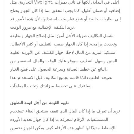
التجارية، مثل Vivolight، أغلى في البداية، لكنها قد تأتي بميزات
إضافية أو ضمان أطول. كما يجب التحقق مما إذا كان الجهاز يحتاج
إلى بطاريات خاصة أو قطع غيار يجب استبدالها، لأن هذه الأمور قد
تزيد التكلفة الإجمالية مع مرور الوقت.
تشمل التكاليف طويلة الأجل أمورًا مثل إصلاح الجهاز وتنظيفه
وتحديث برامجه. إذا كان الجهاز صعب التنظيف أو كثير الأعطال،
ستتكبد المزيد من المال لاحقًا. جهاز الكشف عن الأوردة الطبية
المتين وسهل التنظيف سيوفر عليك الوقت والمال. استفسر من
البائع عن خطط الصيانة وسرعة الحصول على قطع الغيار.
نصيحة: اطلب دائمًا قائمة بجميع التكاليف قبل الاستخدام. هذا
يساعدك على تخطيط ميزانيتك وتجنب المفاجآت.
تقييم القيمة من أجل قيمة التطبيق
تريد أن تعرف ما إذا كان المال الذي تنفقه يستحق العناء. تستخدم
المستشفيات الأرقام لمعرفة ما إذا كان جهاز تحديد الأوردة
بالإسقاط مفيدًا لها. تُظهر هذه الأرقام كيف يمكن للجهاز تحسين