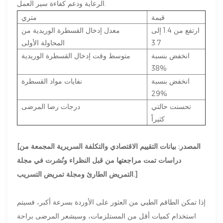
الرعاية ودعم كفاءة سير العمل.
قيمة
متري
ارتفع من 1.4 إلى
معدل إدخال القسطرة الوريدية من
3.7
المحاولة الأولى
انخفض بنسبة
متوسط ​​وقت إدخال القسطرة الوريدية
38%
انخفض بنسبة
نفايات مواد القسطرة
29%
تحسنت حالتي
درجات رضا المرضى
كثيراً
[المصدر: بيانات التقييم الاقتصادي والتكلفة السريرية المجمعة من
دراسات تمت مراجعتها من قبل النظراء ونُشرت في مجلة
التمريض الطارئ ومجلة تمريض التسريب.]
إذا تمكن الطاقم الطبي من العثور على الأوردة بسرعة أكبر، فسيتم
استخدام كميات أقل من المستلزمات، وسيشعر المرضى براحة