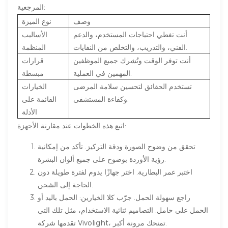
المرجعية:
وصف
نوع الميزة
أنت تغطي احتياجات المستخدم، والدعم
الأساليب
الفني، والتدريب، والتخلص من النفايات.
المنظمة
أنت توفر الوقت وتُشرك جميع الموظفين
قرارات
المهمين في العملية.
مبسطة
تستخدم الحقائق لتحسين سلامة المرضى
الخيارات
وكفاءة المستشفى.
القائمة على
الأدلة
اتبع هذه الخطوات عند مقارنة الأجهزة:
تحقق من وضوح الصورة ودقة التركيز. تأكد من إمكانية
رؤية الأوردة بوضوح على جميع ألوان البشرة.
اختبر عمر البطارية. اختر جهازًا يدوم لفترة طويلة دون
الحاجة إلى الشحن.
راجع سهولة الحمل. جرّب كلا الخيارين: الحمل باليد أو
الحمل على حامل. التصاميم ثنائية الاستخدام، مثل تلك التي
تقدمها شركة Vivolight، تمنحك مرونة أكبر.