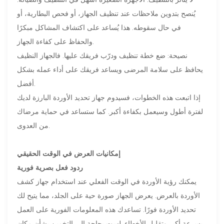
يُنصح بتدوين ملاحظات عند تنظيف الجهاز، أو فحص البطارية، أو
في حال سقوطه. هذا يُساعد على اكتشاف المشاكل مبكرًا
والحفاظ على كفاءة الجهاز.
نصيحة: ضع خطة تنظيف ودرّب فريقك عليها. فالجهاز النظيف
يحافظ على سلامة المرضى ويساعد فريقك على أداء عمله بشكل
أفضل.
إذا اتبعت هذه الخطوات، فسيدوم جهاز تحديد الأوردة البارزة لديك
لفترة أطول وسيعمل بكفاءة أكبر. كما ستساعد في حماية مرضاك
من العدوى.
إمكانيات العرض في الوقت الحقيقي
ردود فعل بصرية فورية
يمكنك رؤية الأوردة في الوقت الفعلي عند استخدام جهاز كشف
الأوردة بالعرض. يعرض الجهاز صورة حية على الجلد، مما يتيح لك
تحديد الأوردة فورًا. تساعدك هذه المعلومات الفورية على العمل
بسرعة أكبر وتقليل الأخطاء. لست بحاجة إلى التخمين بشأن مكان