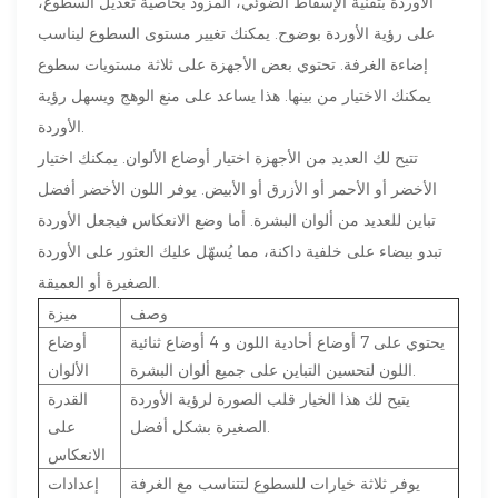
الأوردة بتقنية الإسقاط الضوئي، المزود بخاصية تعديل السطوع،
على رؤية الأوردة بوضوح. يمكنك تغيير مستوى السطوع ليناسب
إضاءة الغرفة. تحتوي بعض الأجهزة على ثلاثة مستويات سطوع
يمكنك الاختيار من بينها. هذا يساعد على منع الوهج ويسهل رؤية
الأوردة.
تتيح لك العديد من الأجهزة اختيار أوضاع الألوان. يمكنك اختيار
الأخضر أو ​​الأحمر أو الأزرق أو الأبيض. يوفر اللون الأخضر أفضل
تباين للعديد من ألوان البشرة. أما وضع الانعكاس فيجعل الأوردة
تبدو بيضاء على خلفية داكنة، مما يُسهّل عليك العثور على الأوردة
الصغيرة أو العميقة.
وصف
ميزة
يحتوي على 7 أوضاع أحادية اللون و 4 أوضاع ثنائية
أوضاع
اللون لتحسين التباين على جميع ألوان البشرة.
الألوان
يتيح لك هذا الخيار قلب الصورة لرؤية الأوردة
القدرة
الصغيرة بشكل أفضل.
على
الانعكاس
يوفر ثلاثة خيارات للسطوع لتتناسب مع الغرفة
إعدادات