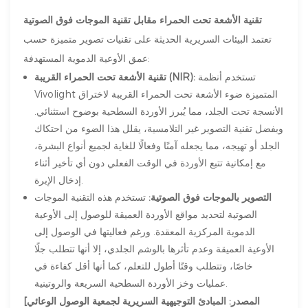
تقنية الأشعة تحت الحمراء مقابل تقنية الموجات فوق الصوتية
تعتمد البيئات السريرية الحديثة على تقنيات تصوير متميزة حسب
عمق الأوعية الدموية المستهدفة:
تستخدم أنظمة
تقنية الأشعة تحت الحمراء القريبة (NIR):
Vivolight المتميزة ضوء الأشعة تحت الحمراء القريبة لاختراق
الأنسجة تحت الجلد، مما يُبرز الأوردة السطحية بوضوح استثنائي.
وبفضل تقنية التصوير غير التلامسية، يقلل هذا الضوء من احتكاك
الجلد أو تهيجه، مما يجعله آمنًا وفعالًا للغاية لجميع أنواع البشرة،
مع إمكانية تتبع الأوردة في الوقت الفعلي دون أي تأخير أثناء
إدخال الإبرة.
التصوير بالموجات فوق الصوتية:
تستخدم هذه التقنية الموجات
الصوتية لتحديد مواقع الأوردة العميقة للوصول إلى الأوعية
الدموية المركزية المعقدة. ورغم فعاليتها في الوصول إلى
الأوعية العميقة وعدم تأثرها بالوشم الجلدي، إلا أنها تتطلب جلًا
خاصًا، وتتطلب وقتًا أطول للتعلم، كما أنها أقل كفاءة في
عمليات وخز الأوردة السطحية السريعة والروتينية.
[المصدر: المبادئ التوجيهية السريرية لجمعية الوصول الوعائي