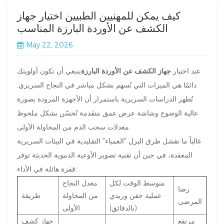
كيف يمكن للمهنيين الطبيين اختيار جهاز
الكشف عن الأوردة البارزة المناسب
May 22, 2026
عند اختيار
جهاز الكشف عن الأوردة البارزة
ينبغي أن تكون أولويتك
دائمًا هي الميزات التي تُسهم بشكل مباشر في النجاح السريري.
تُظهر الدراسات السريرية باستمرار أن الأجهزة المزودة بصورة
عالية الوضوح وشاشة عرض عمق متقدمة تُحسّن بشكل ملحوظ
معدلات سحب الدم من المحاولة الأولى.
غالباً ما تفشل طرق البزل "العمياء" التقليدية في البيئات السريرية
المعقدة، في حين أن تقنية تصوير الأوعية الدموية الحديثة توفر
قفزة هائلة في الأداء:
متوسط ​​الوقت لكل
معدل النجاح
رضا
عملية حقن وريدي
من المحاولة
طريقة
المرضى
(بالدقائق)
الأولى
مرتفع
جهاز كشف