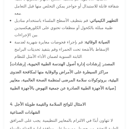
شفافة قابلة للاستبدال أو حواجز يمكن التخلص منها قبل التعامل
معه.
التطهير الكيميائي:
قم بتنظيف الأسطح الملساء باستخدام مناديل
طبية مبللة بالكحول أو منظفات تحتوي على الكلورهيكسيدين
بين الإجراءات.
الصيانة الوقائية:
قم بإجراء فحوصات معايرة شهرية لعدسة
الإسقاط بالأشعة تحت الحمراء وقم بتنفيذ تحديثات البرامج
الثابتة السنوية لضمان الأداء الأمثل للنظام.
[المصدر: إرشادات إدارة أصول الهندسة الطبية الحيوية، إرشادات
مراكز السيطرة على الأمراض والوقاية منها لمكافحة العدوى
البيئية، بروتوكولات سلامة المرضى لمنظمة الصحة العالمية، معايير
صيانة الأجهزة الطبية الصادرة عن جمعية النهوض بالأجهزة الطبية]
4. الامتثال للوائح السلامة والقيمة طويلة الأجل
الشهادات الصناعية
لا تتهاون أبدًا في الالتزام بالمعايير التنظيمية. يجب على المرافق
الطبية التحقق من حصول مورديها على موافقة إدارة الغذاء والدواء