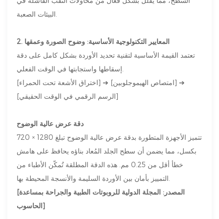
السطح، مما يقلل بشكل فعال من محاولات الثقب الفاشلة في
البيئات الصعبة.
2. المعايير التكنولوجية الأساسية: وضوح الصورة وعمقها
تعتمد القيمة الأساسية لتقنية تحديد الأوردة بشكل كامل على دقة
إسقاطها واستجابتها في الوقت الفعلي.
[اختراق الأشعة تحت الحمراء] ➔ [امتصاص الهيموجلوبين] ➔
[الرسم الرقمي في الوقت الحقيقي]
دقة عرض عالية الوضوح
تتميز الأجهزة المتطورة بدقة عرض عالية الوضوح تبلغ 1280 × 720
بكسل، مما يضمن أن سطح الجلد المُعاد بناؤه يحافظ على هامش
خطأ أقل من 0.25 مم. هذه الدقة المطلقة تُمكّن الأطباء من
التمييز بأمان بين الأوردة السليمة والأنسجة المحيطة بها.
[المصدر: المجلة الدولية للروبوتات الطبية والجراحة بمساعدة
الحاسوب]