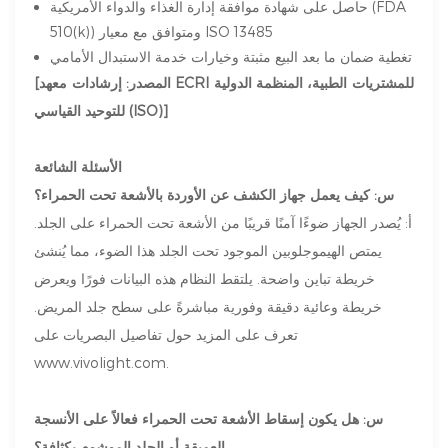
حاصل على شهادة موافقة إدارة الغذاء والدواء الأمريكية (FDA
510(k)) ومتوافق مع معيار ISO 13485
تغطية ضمان ما بعد البيع مثبتة وخيارات خدمة الاستبدال الأمامي
[المصدر: إرشادات معهد ECRI للمشتريات الطبية، المنظمة الدولية
للتوحيد القياسي (ISO)]
الأسئلة الشائعة
س: كيف يعمل جهاز الكشف عن الأوردة بالأشعة تحت الحمراء؟
أ: يُصدر الجهاز ضوءًا آمنًا قريبًا من الأشعة تحت الحمراء على الجلد.
يمتص الهيموجلوبين الموجود تحت الجلد هذا الضوء، مما يُنشئ
خريطة تباين واضحة. يلتقط النظام هذه البيانات فورًا ويعرض
خريطة وعائية دقيقة وفورية مباشرةً على سطح جلد المريض.
تعرف على المزيد حول تفاصيل البصريات على
www.vivolight.com
.
س: هل يكون إسقاط الأشعة تحت الحمراء فعالاً على الأنسجة
العميقة أو الجلد الموشوم بكثافة؟