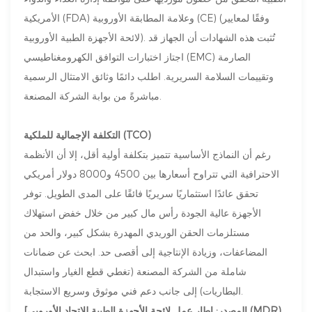
الأمريكية (FDA) وعلامة المطابقة الأوروبية (CE) (وفقًا لمعايير
لائحة الأجهزة الطبية الأوروبية). تُثبت هذه الشهادات أن الجهاز قد
اجتاز اختبارات التوافق الكهرومغناطيسي (EMC) الصارمة
وتقييمات السلامة السريرية. اطلب دائمًا وثائق الامتثال الرسمية
مباشرةً من بوابة الشركة المصنعة.
التكلفة الإجمالية للملكية (TCO)
رغم أن النماذج الأساسية تتميز بتكلفة أولية أقل، إلا أن الأنظمة
الاحترافية التي تتراوح أسعارها بين 4500 و8000 دولار أمريكي
تحقق عائدًا استثماريًا سريريًا فائقًا على المدى الطويل. توفر
الأجهزة عالية الجودة رأس مال كبير من خلال خفض استهلاك
مستلزمات الحقن الوريدي المهدرة بشكل كبير، والحد من
المضاعفات، وزيادة الإنتاجية إلى أقصى حد. ابحث عن ضمانات
شاملة من الشركة المصنعة (تغطي قطع الغيار واستبدال
البطاريات) إلى جانب دعم فني موثوق وسريع الاستجابة.
[المصدر: إطار عمل لائحة الأجهزة الطبية للاتحاد الأوروبي (MDR)