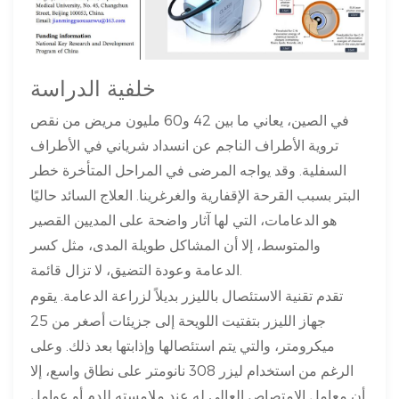
خلفية الدراسة
في الصين، يعاني ما بين 42 و60 مليون مريض من نقص
تروية الأطراف الناجم عن انسداد شرياني في الأطراف
السفلية. وقد يواجه المرضى في المراحل المتأخرة خطر
البتر بسبب القرحة الإقفارية والغرغرينا. العلاج السائد حاليًا
هو الدعامات، التي لها آثار واضحة على المديين القصير
والمتوسط، إلا أن المشاكل طويلة المدى، مثل كسر
الدعامة وعودة التضيق، لا تزال قائمة.
تقدم تقنية الاستئصال بالليزر بديلاً لزراعة الدعامة. يقوم
جهاز الليزر بتفتيت اللويحة إلى جزيئات أصغر من 25
ميكرومتر، والتي يتم استئصالها وإذابتها بعد ذلك. وعلى
الرغم من استخدام ليزر 308 نانومتر على نطاق واسع، إلا
أن معامل الامتصاص العالي له عند ملامسته للدم أو عوامل