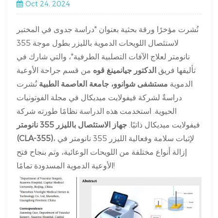
Oct 24, 2024
نُشرت مؤخرًا ورقة بحثية بعنوان "دراسة جدوى في المختبر
لاستئصال اللويحات الدموية بالليزر بطول موجة 355
نانومتر لعلاج الآفات التصلبية الطرفية"، والتي شارك في
تأليفها فريق
الدكتور جيانمينغ قوه
من قسم جراحة الأوعية
الدموية
مستشفى شوانوو، جامعة العاصمة الطبية
نُشرت
دراسةٌ لشركة فيفولايت ميديكال في مجلة الفوتونيات
الحيوية. استخدمت هذه الدراسة نظامًا طورته شركة
فيفولايت ميديكال ذاتيًا.
جهاز الاستئصال بالليزر 355 نانومتر
، لإثبات سلامة وفعالية الليزر 355 نانومتر في
(CLA-355)
إزالة أنواع مختلفة من اللويحات الوعائية، وتم بنجاح فتح
الأوعية الدموية المسدودة تمامًا!