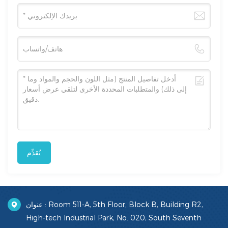
يُقدِّم
عنوان : Room 511-A, 5th Floor, Block B, Building R2,
High-tech Industrial Park, No. 020, South Seventh