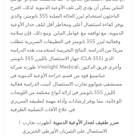
التباين يمكن أن يؤدي إلى تلف الأوعية الدموية. لذلك، اقترح
الباحثون استخدام ليزر الحالة الصلبة 355 نانومتر، والذي
يوفر كفاءة استئصال أعلى ومخاطر أقل لتلف جدار الأوعية
الدموية، مع توافقه مع عوامل التباين. ومع ذلك، فإن سلامة
وفعالية ليزر 355 نانومتر في التطبيقات السريرية تتطلب
مزيدًا من الدراسة. النتائج التجريبية استخدمت هذه الدراسة
جهاز الاستئصال بالليزر 355 نانومتر (CLA-355) الذي
طورته شركة Vivolight Medical، وأجرى فريق الدكتور
جيانمينغ قوه من قسم جراحة الأوعية الدموية في
مستشفى شوانوو تجارب الاستئصال. أثبتت الدراسة فعالية
الليزر 355 نانومتر في إزالة أنواع مختلفة من اللويحات
الوعائية، مما يوفر إرشادات وأدلة مهمة لتطبيقه السريري
في علاج الآفات التصلبية الطرفية:
ضرر طفيف لجدار الأوعية الدموية:
أظهرت تجارب
الاستئصال على الشريان الأورطي الخنزيري