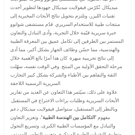
ميديكال. تُكرّس فيفولايت ميديكال جهودها لتطوير أحدث
تقنيات الليزر، وتلتزم بتحويل نتائج الأبحاث المخبرية إلى
منتجات طبية للاستخدام السريري. قدّم مستشفى شوانوو
خبرة سريرية قيّمة خلال التجربة، وأدى التبادل والتعاون
المستمر بين الطرفين إلى تكامل عميق بين المعرفة الطبية
والهندسية، مما حسّن وظائف الجهاز بشكل أكبر، مما أدى
إلى نتائج تجريبية مبهرة. كان هذا أمرًا بالغ الأهمية خلال
مرحلة التحقق الأولية من المنتج. وفي الوقت نفسه، سهّلت
الثقة والتفاهم بين الأطباء والشركة بشكل كبير التجارب
السريرية الرسمية اللاحقة.
علاوة على ذلك، سيُثمر هذا التعاون عن العديد من تقارير
الأبحاث السريرية وطلبات براءات الاختراع في المستقبل.
وبالنظر إلى المستقبل، ستواصل فيفولايت ميديكال دعم
مفهوم "
التكامل بين الهندسة الطبية
"، وتعزيز التعاون
والتبادل مع المؤسسات الطبية الكبرى، وتسريع التحول
وتطبيق التقنيات الطبية المبتكرة، وتعزيز التطوير المستمر