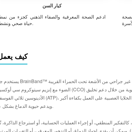
كبار السن
لصحة
ادعم الصحة المعرفية والصفاء الذهني كجزء من نمط
حياة صحي ونشط.
كيف يعمل
يستخدم جهاز BrainBand™ ضوءًا غير جراحي من الأشعة تحت الحمراء القريبة (NIR) للوصول إلى 
الضوء مع إنزيم سيتوكروم سي أوكسيداز (CCO) في الخلايا العصبية، مما يعزز إنتاج الطاقة الخلوية من خلال د
الأدينوسين ثلاثي الفوسفات (ATP)، وهو المصدر الرئيسي للطاقة في الدماغ. يساعد هذا الخلايا العصبية على الع
ويدعم حيوية الدماغ بشكل عام.
كالتفكير المنطقي، أو إجراء العمليات الحسابية، أو استرجاع الذاكرة، تُو
العصبية تذبذبات بتردد غاما (حوالي 40 هرتز). ويمكن أن يؤدي إجهاد الدماغ، أو التدهور المعرفي، أو التغيرات الم