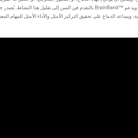
بالتقدم في السن إلى تقليل هذا النشاط. يُصدر جهاز BrainBand™ ضوءًا نابضًا بتردد 40 هرتز، مما يُعزز تذبذبات غام