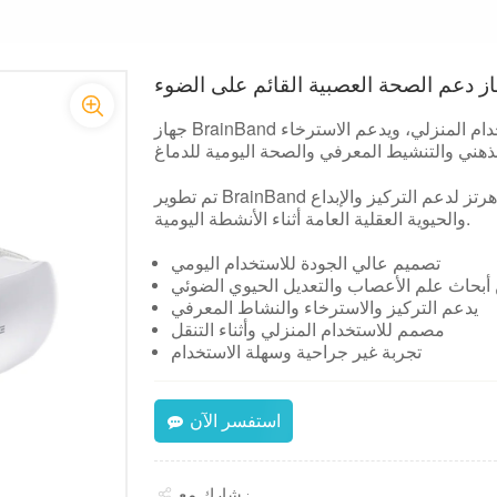
ز دعم الصحة العصبية القائم على الضوء
جهاز BrainBand هو جهاز صحي يعتمد على الضوء ومصمم للاستخدام المنزلي، ويدعم الاسترخاء
تم تطوير BrainBand باستخدام تقنية مستوحاة من الضوء بتردد 40 هرتز لدعم التركيز والإبداع
والحيوية العقلية العامة أثناء الأنشطة اليومية.
تصميم عالي الجودة للاستخدام اليومي
بحاث علم الأعصاب والتعديل الحيوي الضوئي
يدعم التركيز والاسترخاء والنشاط المعرفي
مصمم للاستخدام المنزلي وأثناء التنقل
تجربة غير جراحية وسهلة الاستخدام
استفسر الآن
شارك مع :