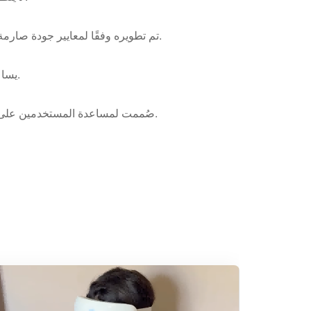
تم تطويره وفقًا لمعايير جودة صارمة وبروتوكولات اختبار المنتجات لضمان الأداء المتسق وسلامة المستخدم.
يساعد على دعم الانتباه والتركيز والصفاء الذهني كجزء من نمط حياة صحي.
صُممت لمساعدة المستخدمين على الشعور بمزيد من الاسترخاء والانتعاش الذهني أثناء الاستخدام المنتظم.