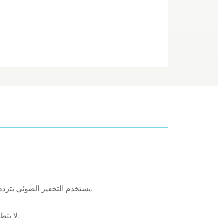
يستخدم التحفيز الضوئي بترددات جاما المتحكم بها لدعم النشاط العصبي الصحي وتوازن إيقاع الدماغ.
لا يتطلب جراحة أو حقن أو أدوية. مصمم للاستخدام الآمن والسهل في المنزل.