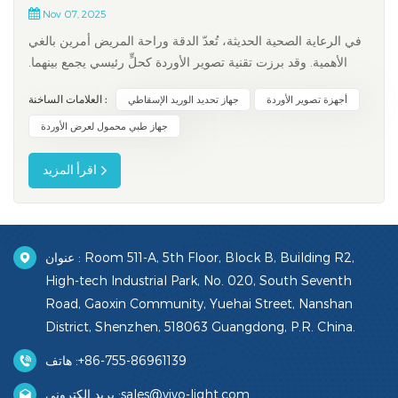
Nov 07, 2025
في الرعاية الصحية الحديثة، تُعدّ الدقة وراحة المريض أمرين بالغي
الأهمية. وقد برزت تقنية تصوير الأوردة كحلٍّ رئيسي يجمع بينهما.
باستخدام التصوير الضوئي - غالبًا ما يكون بالأشعة تحت الحمراء
العلامات الساخنة :
أجهزة تصوير الأوردة
جهاز تحديد الوريد الإسقاطي
القريبة أو رسم الخرائط الإسقاطية - تُتيح أجهزة مثل جهاز تحديد
الوريد الإسقاطي يتيح هذا الابتكار للأطباء رؤية الأ...
جهاز طبي محمول لعرض الأوردة
اقرأ المزيد
عنوان : Room 511-A, 5th Floor, Block B, Building R2,
High-tech Industrial Park, No. 020, South Seventh
Road, Gaoxin Community, Yuehai Street, Nanshan
District, Shenzhen, 518063 Guangdong, P.R. China.
+86-755-86961139
هاتف :
sales@vivo-light.com
بريد إلكتروني :