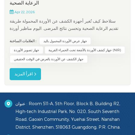
الرعاية الصحية
Apr 22, 2026
ستلاحظ كيف تُغير أجهزة الكشف عن الأوردة المحمولة طريقة
تقديم الرعاية الصحية وتحسن نتائج المرضى. اليوم مناظير أوردة
عالية الجودة تُتيح هذه التقنية تصويرًا متطورًا للأوردة، مما يُسهّل
العلامات الساخنة :
جهاز عرض الأوردة المحمول باليد
الإجراءات على المرضى ومقدمي الرعاية الصحية على حدٍ سواء.
ويُوفر التقدم التكنولوجي في أجهزة الكشف عن الأوردة المحمولة
جهاز كشف الأوردة بالأشعة تحت الحمراء القريبة (NIR)
جهاز تصوير الأوردة
ا...
جهاز الكشف عن الأوردة بالعرض في الوقت الحقيقي
اقرأ المزيد
عنوان : Room 511-A, 5th Floor, Block B, Building R2,
High-tech Industrial Park, No. 020, South Seventh
Road, Gaoxin Community, Yuehai Street, Nanshan
District, Shenzhen, 518063 Guangdong, P.R. China.