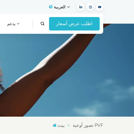
العربية
اطلب عرض أسعار
يدعم
English
Français
Español
Deutsch
Italiano
العربية
تصور أوعية PVF
بيت