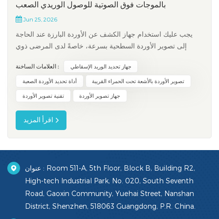
بالموجات فوق الصوتية للوصول الوريدي الصعب
Jun 25, 2026
يجب عليك استخدام جهاز الكشف عن الأوردة البارزة عند الحاجة
إلى تصوير الأوردة السطحية بسرعة، خاصةً لدى المرضى ذوي
التشريح المعقد، يُعدّ التوجيه بالموجات فوق الصوتية الخيار الأمثل
العلامات الساخنة :
جهاز تحديد الوريد الإسقاطي
لتحديد الأوردة العميقة أو لتجنب الشرايين والأعصاب في حالات
الوصول الوريدي الصعبة. يعتمد اختيار الجهاز على عمق الوريد وعمر
تصوير الأوردة بالأشعة تحت الحمراء القريبة
أداة تحديد الأوردة الصعبة
ا...
جهاز تصوير الأوردة
تقنية تصوير الأوردة
اقرأ المزيد
عنوان : Room 511-A, 5th Floor, Block B, Building R2,
High-tech Industrial Park, No. 020, South Seventh
Road, Gaoxin Community, Yuehai Street, Nanshan
District, Shenzhen, 518063 Guangdong, P.R. China.