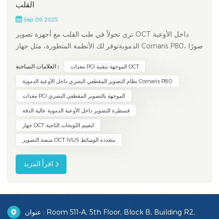
القلب
Sep 09, 2025
ترى تحولاً في طب القلب مع أجهزة تصوير OCT داخل الأوعية
الدمويةتوفر لك الأنظمة المتطورة، مثل جهاز Cornaris P80، صورًا
واضحة للتصوير المقطعي البصري التوافقي، مما يساعدك على رؤية
العلامات الساخنة :
معدات PCI الموجهة بتقنية OCT
تفاصيل الأوعية الدموية وتوجيه التدخلات بثقة. تُظهر الدراسات
الحديثة أن التدخل التاجي عن طريق الجلد (PCI) الموجه بالتصوير
نظام التصوير المقطعي البصري داخل الأوعية الدموية Cornaris P80
ال...
معدات PCI الموجهة بالتصوير المقطعي البصري
قسطرة التصوير داخل الأوعية الدموية عالية الدقة
جهاز OCT لتقييم اللويحات التاجية
منصة التصوير OCT IVUS متعددة الوسائط
اقرأ المزيد
عنوان : Room 511-A, 5th Floor, Block B, Building R2,