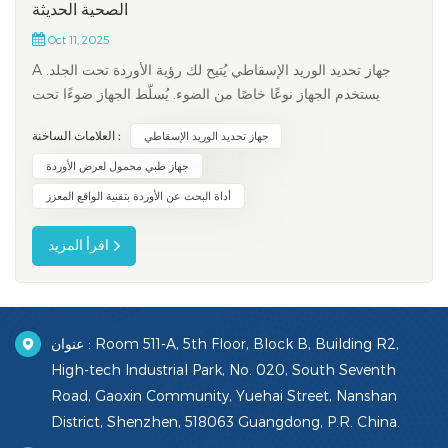
الصحية الحديثة
Oct 11, 2025
A جهاز تحديد الوريد الإسقاطي يُتيح لك رؤية الأوردة تحت الجلد.
يستخدم الجهاز نوعًا خاصًا من الضوء. يُسلّط الجهاز ضوءًا تحت
الأحمر على ذراعك أو يدك. يمتص الهيموغلوبين في دمك هذا الضوء،
العلامات الساخنة :
جهاز تحديد الوريد الإسقاطي
مما يُظهر أوردتك بوضوح. سترى خريطة لأوردتك على جلدك.
يستخدم العاملون في مجال الرعاية الصحية هذه الأجهزة للعثور على
جهاز طبي محمول لعرض الأوردة
ا...
أداة البحث عن الأوردة بتقنية الواقع المعزز
اقرأ المزيد
عنوان : Room 511-A, 5th Floor, Block B, Building R2,
High-tech Industrial Park, No. 020, South Seventh
Road, Gaoxin Community, Yuehai Street, Nanshan
District, Shenzhen, 518063 Guangdong, P.R. China.