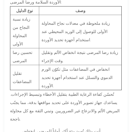
الأوردة السلامة ورضا المرضى:
وصف
نوع الدليل
زيادة نسبة
زيادة ملحوظة في معدلات نجاح المحاولة
النجاح من
الأولى للوصول إلى الوريد المحيطي عند
المحاولة
استخدام أجهزة تحديد الأوردة.
الأولى
زيادة رضا المرضى نتيجة انخفاض الألم وتقليل
تحسين رضا
وقت الإجراء.
المرضى
انخفاض في المضاعفات مثل تكوّن الورم
تقليل
الدموي والتسلل عند استخدام أجهزة تحديد
المضاعفات
الأوردة.
تُحسّن كفاءة الرعاية الطبية بتقليل الأخطاء وتبسيط الإجراءات.
يساعدك جهاز تصوير الأوردة على تحديد مواقعها بدقة، مما يجنّب
المريض الألم والانزعاج غير الضروريين. وتبني الثقة مع كل محاولة
ناجحة.
أنت بذلك تُهيئ بيئة أكثر أماناً للمرضى. انخفاض