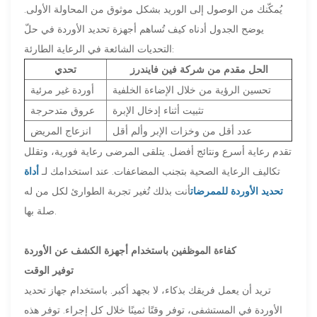
يُمكّنك من الوصول إلى الوريد بشكل موثوق من المحاولة الأولى.
يوضح الجدول أدناه كيف تُساهم أجهزة تحديد الأوردة في حلّ
التحديات الشائعة في الرعاية الطارئة:
الحل مقدم من شركة فين فايندرز
تحدي
تحسين الرؤية من خلال الإضاءة الخلفية
أوردة غير مرئية
تثبيت أثناء إدخال الإبرة
عروق متدحرجة
عدد أقل من وخزات الإبر وألم أقل
انزعاج المريض
تقدم رعاية أسرع ونتائج أفضل. يتلقى المرضى رعاية فورية، وتقلل
تكاليف الرعاية الصحية بتجنب المضاعفات. عند استخدامك لـ
أداة
تحديد الأوردة للممرضات
أنت بذلك تُغير تجربة الطوارئ لكل من له
صلة بها.
كفاءة الموظفين باستخدام أجهزة الكشف عن الأوردة
توفير الوقت
تريد أن يعمل فريقك بذكاء، لا بجهد أكبر. باستخدام جهاز تحديد
الأوردة في المستشفى، توفر وقتًا ثمينًا خلال كل إجراء. توفر هذه