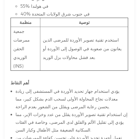
55% في هولندا
40% في جنوب شرق الولايات المتحدة
توصية
منظمة
جمعية
استخدم تقنية تصوير الأوردة للمرضى الذين
ممرضات
يعانون من صعوبة في الوصول إلى الأوردة أو
الحقن
بعد فشل محاولات بزل الوريد.
الوريدي
(INS)
أهم النقاط
يؤدي استخدام جهاز تحديد الأوردة في المستشفى إلى زيادة
معدلات نجاح المحاولة الأولى لسحب الدم بشكل كبير، مما
يحسن رعاية المرضى ويقلل من الشعور بعدم الراحة.
إن استخدام تقنية تصوير الأوردة يقلل من عدد وخزات الإبر، مما
يؤدي إلى تقليل الألم والقلق لدى المرضى، وخاصة في الفئات
السكانية الضعيفة مثل الأطفال وكبار السن.
تعمل أجهزة تحديد الأوردة على تحسين كفاءة الممرضات من