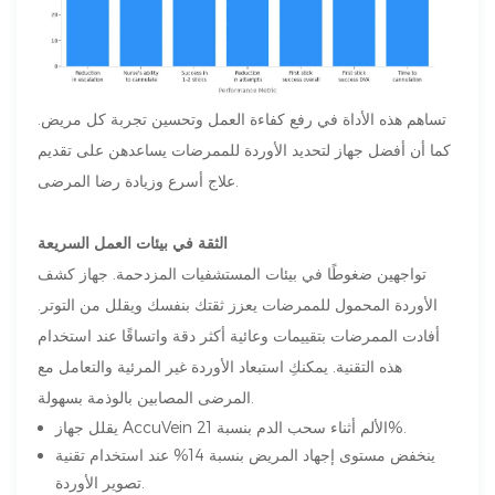
تساهم هذه الأداة في رفع كفاءة العمل وتحسين تجربة كل مريض.
كما أن أفضل جهاز لتحديد الأوردة للممرضات يساعدهن على تقديم
علاج أسرع وزيادة رضا المرضى.
الثقة في بيئات العمل السريعة
تواجهين ضغوطًا في بيئات المستشفيات المزدحمة. جهاز كشف
الأوردة المحمول للممرضات يعزز ثقتك بنفسك ويقلل من التوتر.
أفادت الممرضات بتقييمات وعائية أكثر دقة واتساقًا عند استخدام
هذه التقنية. يمكنكِ استبعاد الأوردة غير المرئية والتعامل مع
المرضى المصابين بالوذمة بسهولة.
يقلل جهاز AccuVein الألم أثناء سحب الدم بنسبة 21%.
ينخفض ​​مستوى إجهاد المريض بنسبة 14% عند استخدام تقنية
تصوير الأوردة.