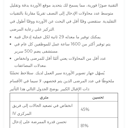
التقنية صورًا فورية، مما يسمح لك بتحديد موقع الأوردة بدقة وتقليل
متوسط ​​عدد محاولات الإدخال إلى النصف تقريبًا مقارنةً بالتقنيات
التقليدية. ستقضي وقتًا أقل في البحث عن الأوردة ووقتًا أطول في
التركيز على رعاية المرضى.
يمكنك توفير ما معدله 29 ثانية لكل عملية إدخال قنية.
يتم توفير أكثر من 1600 ساعة عمل للموظفين كل عام في
مستشفى يضم 500 سرير.
عدد أقل من المحاولات يعني ألمًا أقل للمرضى وانخفاض
معدلات المضاعفات.
يُسهّل جهاز تصوير الأوردة سير العمل لديك. ستلاحظ تحسّنًا
ملحوظًا في عدد المرضى الذين يتم فحصهم، لا سيما في الأقسام
ذات الإقبال الكبير. يوضح الجدول التالي هذا التأثير:
تحسين
متري
انخفاض في تصعيد الحالات إلى فريق
45%
IV المركزي
تحسن قدرة الممرضة على إدخال
81%