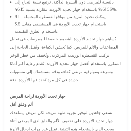
بالنسبة للمرضى ذوي البشرة الداكنة، ترتفع نسبة النجاح إلى
61.53% باستخدام جهاز تحديد الأوردة، مقارنة بنسبة 46.15%.
يمكنك تحديد المزيد من مواقع القسطرة المحتملة - 9.1
باستخدام جهاز تحديد الأوردة في المستشفى مقابل 5.8
باستخدام الطرق التقليدية.
يُساهم جهاز تحديد الأوردة المُصمم خصيصًا للممرضات في تقليل
المضاعفات والألم للمريض. كما يُحسّن الكفاءة، ويُقلل الحاجة إلى
تركيب القسطرة الوريدية المركزية، ويُخفف من خطر الوخز
المتكرر. باستخدام أفضل جهاز لتحديد الأوردة، تُقدم رعاية أكثر أمانًا
وسرعة وموثوقية. ترتقي كفاءة ودقة مستشفاك إلى مستويات
جديدة في كل مرة تُحدد فيها الأوردة بدقة.
جهاز تحديد الأوردة لراحة المريض
ألم وقلق أقل
نسعى جاهدين لتوفير تجربة طبية مريحة لكل مريض. يساعدك
جهاز تحديد الأوردة على تخفيف الألم والقلق لدى المرضى أثناء
سحب الدم. باستخدام هذه التقنية، تقلل عدد مرات إدخال الإبرة