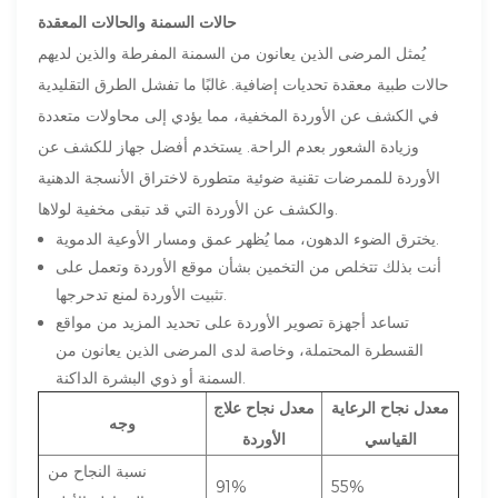
حالات السمنة والحالات المعقدة
يُمثل المرضى الذين يعانون من السمنة المفرطة والذين لديهم
حالات طبية معقدة تحديات إضافية. غالبًا ما تفشل الطرق التقليدية
في الكشف عن الأوردة المخفية، مما يؤدي إلى محاولات متعددة
وزيادة الشعور بعدم الراحة. يستخدم أفضل جهاز للكشف عن
الأوردة للممرضات تقنية ضوئية متطورة لاختراق الأنسجة الدهنية
والكشف عن الأوردة التي قد تبقى مخفية لولاها.
يخترق الضوء الدهون، مما يُظهر عمق ومسار الأوعية الدموية.
أنت بذلك تتخلص من التخمين بشأن موقع الأوردة وتعمل على
تثبيت الأوردة لمنع تدحرجها.
تساعد أجهزة تصوير الأوردة على تحديد المزيد من مواقع
القسطرة المحتملة، وخاصة لدى المرضى الذين يعانون من
السمنة أو ذوي البشرة الداكنة.
معدل نجاح الرعاية
معدل نجاح علاج
وجه
القياسي
الأوردة
نسبة النجاح من
91%
55%