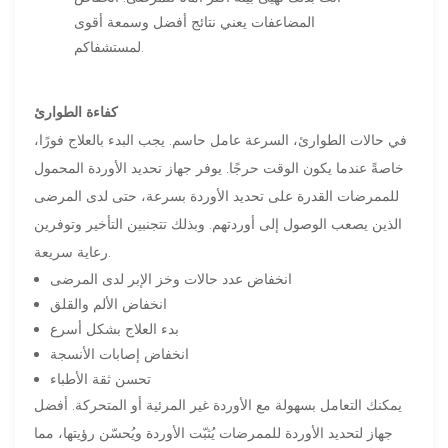
المضاعفات يعني نتائج أفضل وسمعة أقوى
لمستشفاكم.
كفاءة الطوارئ
في حالات الطوارئ، السرعة عامل حاسم. يجب البدء بالعلاج فورًا،
خاصةً عندما يكون الوقت حرجًا. يوفر جهاز تحديد الأوردة المحمول
للممرضات القدرة على تحديد الأوردة بسرعة، حتى لدى المرضى
الذين يصعب الوصول إلى أوردتهم. وبذلك تتجنبين التأخير وتوفرين
رعاية سريعة.
انخفاض عدد حالات وخز الإبر لدى المرضى
انخفاض الألم والقلق
بدء العلاج بشكل أسرع
انخفاض إصابات الأنسجة
تحسن ثقة الأطباء
يمكنك التعامل بسهولة مع الأوردة غير المرئية أو المتحركة. أفضل
جهاز لتحديد الأوردة للممرضات يُثبّت الأوردة ويُحسّن رؤيتها، مما