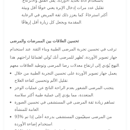
باستخدام أداة تحديد الأوردة، يقلّ القلق والانزعاج.
تقليل عدد مرات إدخال الإبرة يعني خوفًا أقل وبيئة
أكثر استرخاءً. كما يعزز ذلك ثقة المريض في الرعاية
المقدمة ويجعل كل زيارة أقل إرهاقًا.
تحسين العلاقات بين الممرضات والمرضى
ترغب في تحسين تجربة المرضى الطبية وبناء الثقة. عند استخدام
جهاز تصوير الأوردة، تُظهر للمرضى أنك تُولي اهتمامًا لراحتهم. هذا
النهج يُؤدي إلى ارتفاع معدلات رضا المرضى وتوطيد العلاقات معهم.
يعمل جهاز تصوير الأوردة على تحسين التجربة الطبية من خلال
تقليل الألم وتحسين كفاءة العلاج.
يتجنب المرضى الشعور بعدم الراحة الناتج عن عمليات الوخز
المتعددة، مما يؤدي إلى عملية طبية أكثر سلاسة.
تساهم زيادة ثقة المرضى في المستشفى في تحسين الصورة
العامة للمنشأة.
93% من المرضى سيقيّمون المستشفى بدرجة أعلى إذا تم
استخدام إضاءة الأوردة.