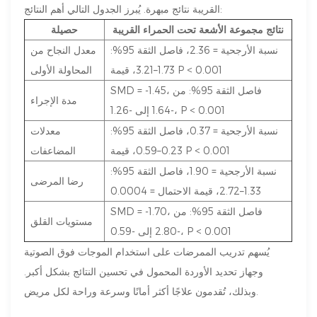
القريبة نتائج مبهرة. يُبرز الجدول التالي أهم النتائج:
نتائج مجموعة الأشعة تحت الحمراء القريبة
حصيلة
نسبة الأرجحية = 2.36، فاصل الثقة 95%:
معدل النجاح من
1.73–3.21، قيمة P < 0.001
المحاولة الأولى
SMD = -1.45، فاصل الثقة 95%: من
مدة الإجراء
-1.64 إلى -1.26، P < 0.001
نسبة الأرجحية = 0.37، فاصل الثقة 95%:
معدلات
0.23–0.59، قيمة P < 0.001
المضاعفات
نسبة الأرجحية = 1.90، فاصل الثقة 95%:
رضا المرضى
1.33–2.72، قيمة الاحتمال = 0.0004
SMD = -1.70، فاصل الثقة 95%: من
مستويات القلق
-2.80 إلى -0.59، P < 0.001
يُسهم تدريب الممرضات على استخدام الموجات فوق الصوتية
وجهاز تحديد الأوردة المحمول في تحسين النتائج بشكل أكبر.
وبذلك، تُقدمون علاجًا أكثر أمانًا وسرعة وراحة لكل مريض.