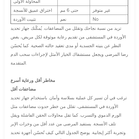
المحاولة الأولى
غير متوفر
حتى 6 مم
اختراق عميق للأنسجة
No
نعم
تثبيت الأوردة
تزيد من نسبة نجاحك وتقلل من المضاعفات. يُمكّنك جهاز تحديد
الأوردة في المستشفى من تقديم رعاية موثوقة لكل مريض، بغض
النظر عن بنيته الجسدية أو مدى تعقيد حالته الصحية. كما يُحسّن
رضا المرضى ويجعل مستشفاك الخيار الأمثل لإجراءات سحب الدم
المتقدمة.
مخاطر أقل ورعاية أسرع
مضاعفات أقل
ترغب في أن تسير كل عملية بسلاسة وأمان. باستخدام جهاز تحديد
الأوردة في المستشفى، تقلل من خطر حدوث مضاعفات مثل
الورم الدموي والتسرب. كما تقل محاولات الحقن الفاشلة ويقل
تلف الأنسجة. يستفيد المرضى من عدد أقل من وخزات الإبر
وتجربة أكثر إيجابية. يوضح الجدول التالي كيف تُحسّن أجهزة تحديد