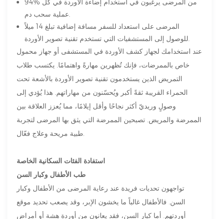
94% من المرضى يرغبون في استخدام إضاءة الأوردة في كل
عملية سحب دم.
المرضى على استعداد للسفر مسافة إضافية تبلغ 14 ميلاً
للوصول إلى المستشفيات التي تستخدم تقنية تصوير الأوردة.
عند استخدامك لجهاز كشف الأوردة في المستشفى أو جهاز محمول
خاص بالممرضات، فإنك تُظهرين مهارةً واهتمامًا. يكتسب طلاب
التمريض الذين يستخدمون تقنية تصوير الأوردة بالأشعة تحت
الحمراء القريبة ثقةً أكبر ويُحسّنون من مهاراتهم. هذا يُؤدي إلى
وصولٍ وريديّ أكثر نجاحًا وأقل إيلامًا، مما يُعزز العلاقة بين
الممرضة والمريض. تصبحين الممرضة التي يثق بها المرضى لتجربة
طبية مريحة وعلاج فعّال.
استفادة الفئات السكانية الخاصة
طب الأطفال وكبار السن
تواجهون تحديات فريدة عند رعاية المرضى من الأطفال وكبار
السن. فالأطفال غالباً ما يخشون الإبر، وقد يصعب تحديد موقع
أوردتهم. أما كبار السن، فقد يعانون من أوردة هشة أو أمراض