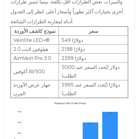
والميزات. بعض الطرازات أقل تكلفة، بينما تتميز طرازات
أخرى بخيارات أكثر تطوراً وأسعار أعلى. انظر إلى الجدول
أدناه لمقارنة الطرازات الشائعة:
سعر
نموذج كاشف الأوردة
549 دولارًا
Veinlite LED+®
2198 دولارًا
هيلوفين لايت 2.0
2399 دولارًا
AimVein Pro 3.0
5000 دولار (يُحدد السعر عند
أكوفين AV500
الطلب)
5995 دولارًا (يُحدد السعر عند
جهاز عرض الأوردة
الطلب)
المرن