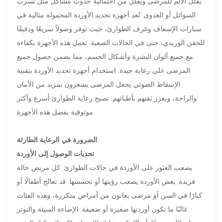
يقلل الألم للمرضى ويقلل من احتمالية حدوث مشاكل مثل تسرب
السوائل أو العدوى. تُعد أجهزة تحديد الأوردة المحمولة مثالية في
سيارات الإسعاف وغرف الطوارئ، حيث توفر وصولاً سريعًا ودقيقًا
للحقن الوريدي، حتى في الحالات الصعبة. تعمل هذه الأجهزة بكفاءة
مع جميع ألوان البشرة وأشكال الجسم، مما يضمن حصول جميع
المرضى على رعاية جيدة. استخدام أجهزة تحديد الأوردة بتقنية
الإسقاط الضوئي يجعل المرضى يشعرون بمزيد من الأمان
والراحة، ويعزز ثقتهم بأطبائهم. تصبح رعاية الطوارئ أسرع وأكثر
موثوقية بفضل هذه الأجهزة.
الضرورة في الرعاية الطارئة
تحديات الوصول إلى الأوردة
يصعب العثور على الأوردة في حالات الطوارئ. كل مريض حالة
فريدة. بعض الأوردة يصعب رؤيتها أو تحسسها. قد تعالج أطفالًا أو
كبارًا في السن أو مرضى يعانون من أمراض متكررة، وهذه الفئات
غالبًا ما تكون أوردتها صغيرة أو ضعيفة. الإضاءة السيئة والتوتر