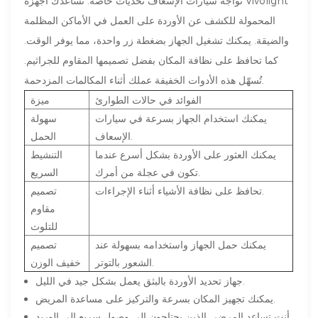
تواجه سيارات الإسعاف تحديات خاصة. تساعدك أجهزة Vivolight
المحمولة للكشف عن الأوردة على العمل في الأماكن المظلمة
والضيقة. يمكنك تشغيل الجهاز بضغطة زر واحدة، مما يوفر الوقت.
كما تحافظ على نظافة المكان بفضل تصميمها المقاوم للجراثيم.
تُسهّل هذه الأدوات الخفيفة عملك أثناء المكالمات المزدحمة.
الفوائد في حالات الطوارئ
ميزة
يمكنك استخدام الجهاز بسرعة في سيارات
سهولة
الإسعاف.
الحمل
يمكنك العثور على الأوردة بشكل أسرع عندما
التنشيط
تكون في عجلة من أمرك.
السريع
تحافظ على نظافة الأشياء أثناء الإجراءات.
تصميم
مقاوم
للتلوث
يمكنك حمل الجهاز واستخدامه بسهولة عند
تصميم
الشعور بالتوتر.
خفيف الوزن
جهاز تحديد الأوردة بالبثق يعمل بشكل جيد في الليل.
يمكنك تجهيز المكان بسرعة والتركيز على مساعدة المريض.
أنت تساعد المرضى الذين يحتاجون إلى وصول سريع إلى الوريد