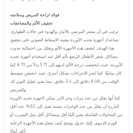
فوائد لراحة المريض وسلامته
تخفيف الألم والمضاعفات
ترغب في أن يشعر المرضى بالأمان والهدوء في حالات الطوارئ.
تساعدك أجهزة تحديد الأوردة بتقنية الإسقاط الضوئي على تحقيق
هذا الهدف. تُخفف هذه الأجهزة الألم وتقلل من احتمالية حدوث
مشاكل. شعر الأطفال الرضع بألم أقل عند استخدام أجهزة تحديد
الأوردة، حيث انخفضت درجة الألم لديهم إلى 5.71 بدلاً من 6.73 كما
كان سابقًا. كما تُنجز الإجراءات بشكل أسرع، حيث انخفض متوسط
​​الوقت من 6.06 دقائق إلى 3.4 دقائق، مما يعني تقليل التوتر لك
وللمريض.
كما أنها تقلل من عدد مرات وخز الإبر. يمكن لأجهزة تحديد الأوردة
البارزة أن تقلل من عدد الوخزات بنسبة تصل إلى 52%. عدد أقل
من المحاولات الفاشلة يعني ألمًا أقل ومشاكل أقل مثل التسرب أو
الورم الدموي. إليك جدول يوضح كيف تجعل هذه الأجهزة الرعاية
أكثر أمانًا: