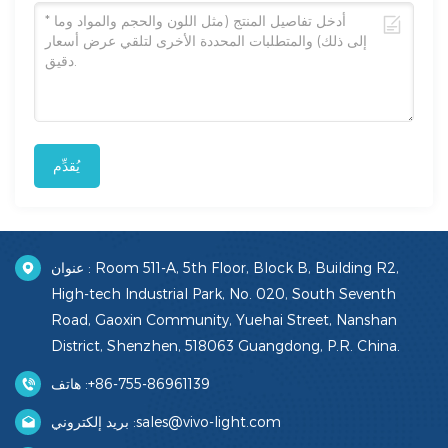
يُقدِّم
عنوان : Room 511-A, 5th Floor, Block B, Building R2,
High-tech Industrial Park, No. 020, South Seventh
Road, Gaoxin Community, Yuehai Street, Nanshan
District, Shenzhen, 518063 Guangdong, P.R. China.
+86-755-86961139
هاتف :
sales@vivo-light.com
بريد إلكتروني :