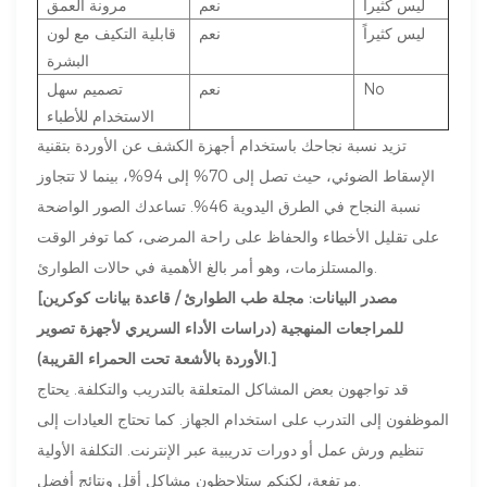
ليس كثيراً
نعم
مرونة العمق
ليس كثيراً
نعم
قابلية التكيف مع لون
البشرة
No
نعم
تصميم سهل
الاستخدام للأطباء
تزيد نسبة نجاحك باستخدام أجهزة الكشف عن الأوردة بتقنية
الإسقاط الضوئي، حيث تصل إلى 70% إلى 94%، بينما لا تتجاوز
نسبة النجاح في الطرق اليدوية 46%. تساعدك الصور الواضحة
على تقليل الأخطاء والحفاظ على راحة المرضى، كما توفر الوقت
والمستلزمات، وهو أمر بالغ الأهمية في حالات الطوارئ.
[مصدر البيانات: مجلة طب الطوارئ / قاعدة بيانات كوكرين
للمراجعات المنهجية (دراسات الأداء السريري لأجهزة تصوير
الأوردة بالأشعة تحت الحمراء القريبة).]
قد تواجهون بعض المشاكل المتعلقة بالتدريب والتكلفة. يحتاج
الموظفون إلى التدرب على استخدام الجهاز. كما تحتاج العيادات إلى
تنظيم ورش عمل أو دورات تدريبية عبر الإنترنت. التكلفة الأولية
مرتفعة، لكنكم ستلاحظون مشاكل أقل ونتائج أفضل.