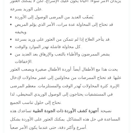
يزيدان الأمر سوءًا. أحيانًا يكون عليك الإسراع، لكن لا يمكنك العثور
على الوريد بسرعة.
يُصعّب العديد من المرضى الوصول إلى الأوردة.
قد تحتاج إلى المحاولة عدة مرات، الأمر الذي يؤلم المريض
ويخيفه.
قد يتأخر العلاج إذا لم تتمكن من العثور على وريد بسرعة.
كل محاولة فاشلة تهدر الموارد والوقت.
يشعر الممرضون والأطباء بالتعب والإرهاق بعد العديد من
الإخفاقات.
يحدث هذا مع الأطفال أيضاً. أوردة الأطفال صغيرة ويصعب العثور
عليها. قد تحتاج الممرضات من محاولتين إلى عشر محاولات لإدخال
الإبرة. كثرة المحاولات تُهدر الوقت والمستلزمات. معظم المرضى
في المستشفيات يحتاجون إلى الوصول الوريدي المحيطي، لذا
نحتاج إلى حلول تناسب الجميع.
نصيحة:
أجهزة كشف الأوردة ذات الجودة الطبية
تساعدك هذه
المساعدة في حل هذه المشاكل. يمكنك العثور على الأوردة بشكل
أسرع وأكثر دقة، حتى عندما يكون الأمر صعباً.