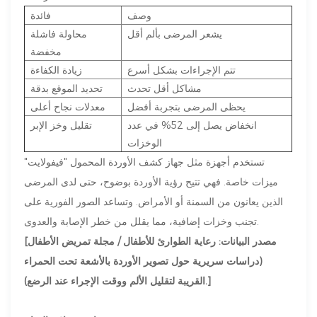
وصف
فائدة
يشعر المرضى بألم أقل
محاولة فاشلة
مخفضة
تتم الإجراءات بشكل أسرع
زيادة الكفاءة
مشاكل أقل تحدث
تحديد الموقع بدقة
يحظى المرضى بتجربة أفضل
معدلات نجاح أعلى
انخفاض يصل إلى 52% في عدد
تقليل وخز الإبر
الوخزات
تستخدم أجهزة مثل جهاز كشف الأوردة المحمول "فيفولايت"
ميزات خاصة. فهي تتيح رؤية الأوردة بوضوح، حتى لدى المرضى
الذين يعانون من السمنة أو الأمراض. وتساعد الصور الفورية على
تجنب وخزات إضافية، مما يقلل من خطر الإصابة والعدوى.
[مصدر البيانات: رعاية الطوارئ للأطفال / مجلة تمريض الأطفال
(دراسات سريرية حول تصوير الأوردة بالأشعة تحت الحمراء
القريبة لتقليل الألم ووقت الإجراء عند الرضع).]