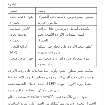
البارزة:
وصف
عنصر
يمتص الهيموجلوبين الأشعة تحت الحمراء،
ضوء الأشعة تحت
لذا تبرز الأوردة.
الحمراء
يكتشف أنماط الأوردة من خلال مراقبة
كاميرا حساسة
كيفية امتصاص الأوردة للأشعة تحت
للأشعة تحت
الحمراء.
الحمراء
يُظهر نمط الأوردة على الجلد حتى تتمكن
الواقع المعزز
من رؤيته بسهولة.
(AR)
يقوم بمحاذاة صورة الوريد ووضعها على
جهاز عرض صغير
الجلد بوضوح.
يمكنك تغيير سطوع الضوء ولونه، مما يساعدك على رؤية الأوردة
بوضوح على جميع ألوان البشرة وفي مختلف ظروف الإضاءة. كما
أن تقنية الإضاءة الخلفية بتقنية LED تجعل رؤية الأوردة أسهل،
حتى في الأماكن المظلمة أو المزدحمة.
يستخدم نظام AccuVein AV400 ضوء الليزر بالأشعة تحت
الحمراء لتحديد الأوردة، مما يُمكّنك من العثور على الوريد المناسب