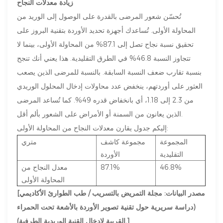
زيادة معدلات النجاح
تُحسّن شعور المرضى بالقدرة على الوصول إلى الوريد من
المحاولة الأولى. تُساعدك أجهزة تحديد الأوردة بتقنية البروز على
تحقيق نسبة نجاح تصل إلى 87.1% من المحاولة الأولى، بينما لا
تتجاوز النسبة 46.8% في الطرق التقليدية. هذا يعني أنك تنجح
بنسبة تقارب ضعف النسبة السابقة. بالنسبة للمرضى الذين يصعب
العثور على أوردتهم، ينخفض ​​عدد محاولات إدخال المحلول الوريدي
من 2.3 إلى 1.18، أي بانخفاض قدره 49%. كما تُساعد المرضى
الذين يعانون من السمنة أو الأمراض على الشعور بألم أقل.
إليكم جدول يقارن معدلات النجاح من المحاولة الأولى:
المجموعة
مجموعة كاشف
متري
التقليدية
الأوردة
46.8%
87.1%
معدل النجاح من
المحاولة الأولى
[مصدر البيانات: مجلة التمريض بالتسريب / طب الطوارئ الأكاديمي
(دراسة سريرية حول تقنية تصوير الأوردة بالأشعة تحت الحمراء
القريبة لإدخال القنية الوريدية الطرفية).]