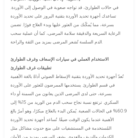
في حالات الطوارئ، قد تواجه صعوبة في الوصول إلى الأوردة.
تساعدك أجهزة تحديد الأوردة بتقنية البروز على تحديد الأوردة
بسرعة، مما يُمكّنك من العثور عليها وبدء العلاج فورًا. تضمن
الرعاية السريعة والدقيقة سلامة المرضى، كما أن عملية سحب
الدم السلسة تُشعر المرضى بمزيد من الثقة والراحة.
الاستخدام العملي في سيارات الإسعاف وغرف الطوارئ
تطبيقات غرف الطوارئ
تُعدّ أجهزة تحديد الأوردة بتقنية الإسقاط الضوئي أداةً بالغة الأهمية
في قسم الطوارئ. يستخدمها الممرضون للعثور على الأوردة
بسرعة، حتى لدى المرضى الذين يعانون من السمنة أو داء
السكري. ترتفع نسبة نجاح سحب الدم من الوريد من 15% إلى
60.9% في الحالات الصعبة. يُمكن البدء بالعلاج مبكرًا، وهو أمرٌ بالغ
الأهمية عندما يكون الوقت ضيقًا. تُساعد أجهزة تحديد الأوردة
المُستخدمة في المستشفيات على منع حدوث مشاكل مثل
الكدمات والنزيف والعدوى. يشعر المرضى بمزيد من الأمان