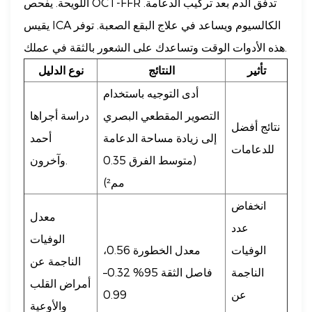
اللويحة. يفحص OCT-FFR تدفق الدم بعد تركيب الدعامة.
يقيس ICA الكالسيوم ويساعد في علاج البقع الصعبة. توفر
هذه الأدوات الوقت وتساعدك على الشعور بالثقة في عملك.
تأثير
النتائج
نوع الدليل
أدى التوجيه باستخدام
التصوير المقطعي البصري
دراسة أجراها
نتائج أفضل
إلى زيادة مساحة الدعامة
أحمد
للدعامات
(متوسط ​​الفرق 0.35
وآخرون.
مم²)
انخفاض
معدل
عدد
الوفيات
الوفيات
معدل الخطورة 0.56،
الناجمة عن
الناجمة
فاصل الثقة 95% 0.32–
أمراض القلب
عن
0.99
والأوعية