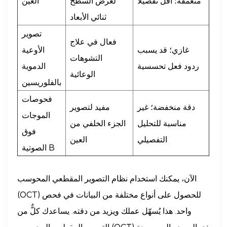
متعمقة؛ أقل تفصيلاً
لعرض السطح
العين
ثنائي الأبعاد
تصوير
فعال في علاج
غازي؛ قد يسبب
الأوعية
التشوهات
ردود فعل تحسسية
الدموية
الوعائية
بالفلوريسين
فحوصات
دقة منخفضة؛ غير
مفيد لتصوير
الموجات
مناسبة للتحليل
الجزء الخلفي من
فوق
التفصيلي
العين
الصوتية B
الآن، يمكنك استخدام نظام التصوير المقطعي المحوسب
(OCT) للحصول على أنواع مختلفة من البيانات في فحص
واحد. هذا يُسهّل عملك ويزيد من دقته. يساعدك كلٌّ من
التصوير المقطعي المحوسب (OCT) ذي المصدر الممسوحة