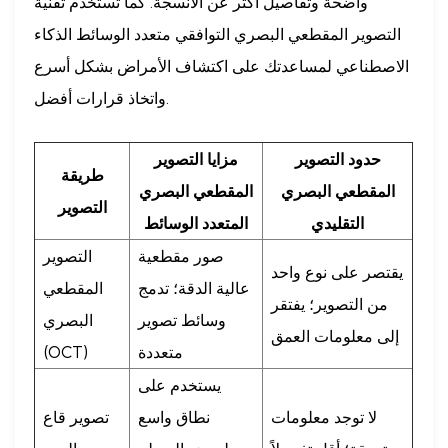
واضحة وتفاصيل أكثر عن الأنسجة. كما تستخدم تقنية
التصوير المقطعي البصري التوافقي متعدد الوسائط الذكاء
الاصطناعي لمساعدتك على اكتشاف الأمراض بشكل أسرع
واتخاذ قرارات أفضل.
حدود التصوير
مزايا التصوير
طريقة
المقطعي البصري
المقطعي البصري
التصوير
التقليدي
المتعدد الوسائط
صور مقطعية
التصوير
يقتصر على نوع واحد
عالية الدقة؛ تدمج
المقطعي
من التصوير؛ يفتقر
وسائط تصوير
البصري
إلى معلومات العمق
متعددة
(OCT)
يستخدم على
لا توجد معلومات
نطاق واسع
تصوير قاع