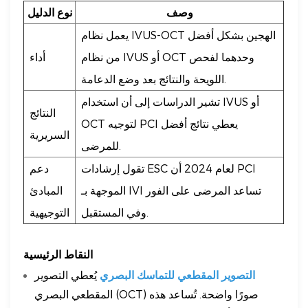
وصف
نوع الدليل
يعمل نظام IVUS-OCT الهجين بشكل أفضل
من نظام IVUS أو OCT وحدهما لفحص
أداء
اللويحة والنتائج بعد وضع الدعامة.
تشير الدراسات إلى أن استخدام IVUS أو
النتائج
OCT لتوجيه PCI يعطي نتائج أفضل
السريرية
للمرضى.
تقول إرشادات ESC لعام 2024 أن PCI
دعم
الموجهة بـ IVI تساعد المرضى على الفور
المبادئ
وفي المستقبل.
التوجيهية
النقاط الرئيسية
التصوير المقطعي للتماسك البصري
يُعطي التصوير
المقطعي البصري (OCT) صورًا واضحة. تُساعد هذه