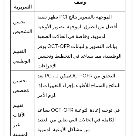
وصف
السريرية
تظهر تقنية PCI الموجهة بالتصوير نتائج
تحسن
أفضل من الطرق الموجهة بتصوير الأوعية
التشخيص
الدموية، وخاصة في الحالات الصعبة.
يوفر OCT-OFR بيانات التصوير والبيانات
التقييم
الوظيفية، مما يساعد في التخطيط وتحسين
الوظيفي
الإجراءات.
بعد PCI، يمكن لـOCT-OFR التحقق من
تحسين
النتائج والسماح للأطباء بإجراء التغييرات إذا
مُخصص
لزم الأمر.
تقييم
يساعد OCT-OFR في توجيه إعادة التوعية
الآفات
الكاملة في الحالات التي تعاني من العديد
غير
من مشاكل الأوعية الدموية.
المسببة