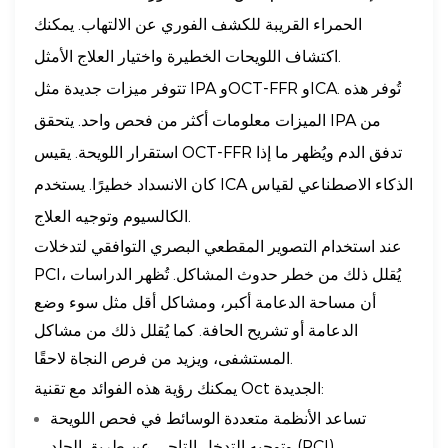
الحمراء القريبة للكشف الفوري عن الالتهاب. يمكنك
اكتشاف اللويحات الخطيرة واختيار العلاج الأمثل.
تتوفر ميزات جديدة مثل IPA وOCT-FFR وICA. تُوفر هذه
الميزات معلومات أكثر من فحص واحد. يتحقق IPA من
استقرار اللويحة. يقيس OCT-FFR تدفق الدم ويُظهر ما إذا
كان الانسداد خطيرًا. يستخدم ICA الذكاء الاصطناعي لقياس
الكالسيوم وتوجيه العلاج.
عند استخدام التصوير المقطعي البصري التوافقي لتدخلات
PCI، يُقلل ذلك من خطر حدوث المشاكل. تُظهر الدراسات
أن مساحة الدعامة أكبر، ومشاكل أقل مثل سوء وضع
الدعامة أو تشريح الحافة. ​​كما يُقلل ذلك من مشاكل
المستشفى، ويزيد من فرص النجاة لاحقًا.
يمكنك رؤية هذه الفوائد مع تقنية Oct الجديدة:
تساعد الأنظمة متعددة الوسائط في فحص اللويحة
وتوجيه التدخل التاجي عن طريق الجلد (PCI).