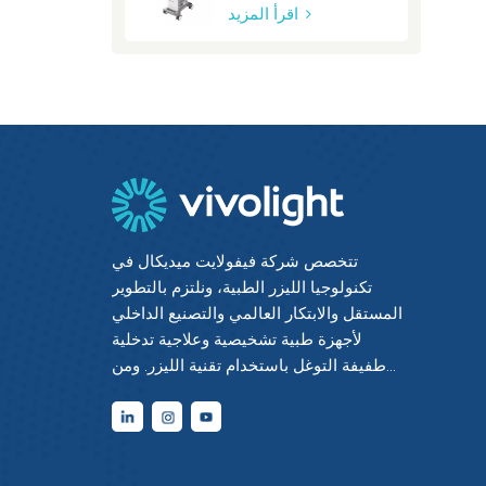
اقرأ المزيد
تتخصص شركة فيفولايت ميديكال في
تكنولوجيا الليزر الطبية، ونلتزم بالتطوير
المستقل والابتكار العالمي والتصنيع الداخلي
لأجهزة طبية تشخيصية وعلاجية تدخلية
طفيفة التوغل باستخدام تقنية الليزر. ومن
خلال دمج أحدث التقنيات الكهروضوئية مع
الخبرة الطبية والهندسية، حققنا إتقانًا شاملًا
للتقنيات الأساسية في التشخيص والعلاج
بالليزر، وقسطرة الألياف الضوئية، ومعالجة