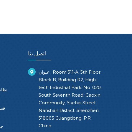
اتصل بنا
عنوان : Room 511-A, 5th Floor,
Block B, Building R2, High-
tech Industrial Park, No. 020,
نظام
South Seventh Road, Gaoxin
Community, Yuehai Street,
قسط
Nanshan District, Shenzhen,
518063 Guangdong, P.R.
China.
جه