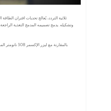
وتشكيله. يدمج تصميمه المدمج التغذية الراجعة ا