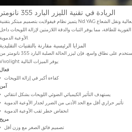
الريادة في تقنية الليزر البارد 355 نانومتر
يتميز نظام فيفولايت بتصميم مبتكر بتقنية Nd:YAG ثلاثية التردد، يُعالج تحديات اقتران الطاقة العالية ونقل الشعاع
لفورية للطاقة، مما يوفر الثبات والدقة اللازمتين لإزالة اللويحات داخل
الأوعية الدموية.
المزايا الرئيسية مقارنة بالتقنيات التقليدية
بالمقارنة مع ليزر الإكسمر 308 نانومتر المستخدم على نطاق واسع، فإن ليزر الحالة الصلبة البارد 355 نانومتر 
Vivolight يوفر الميزات التالية:
فعال
كفاءة أكبر في إزالة اللويحات
آمن
يستهدف التأثير الكيميائي الضوئي اللويحات بشكل انتقائي
تأثير حراري أقل مع الحد الأدنى من الضرر لجدار الأوعية الدموية
انخفاض خطر ثقب الأوعية الدموية
مريح
تصميم فائق الصغر مع وزن أقل