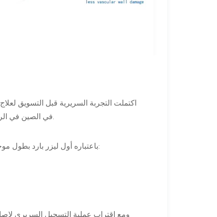
اكتملت التجربة السريرية قبل التسويق لعلاج
موافقة الهيئة الوطنية للأدوية الدوائية (NMPA) في الصين في الربع الأول من عام ٢٠٢٦.
باعتباره أول ليزر بارد بطول موجة 355 نانومتر للاستخدام في الشرايين التاجية، تشمل مؤشراته ما يلي:
ومع اقتراب عملية التسجيل السريري لإصابا