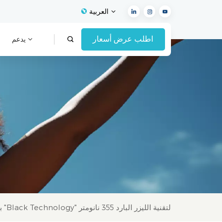
العربية
اطلب عرض أسعار
يدعم
English
Français
Español
Deutsch
Italiano
العربية
فازت شركة Vivolight Medical بجائزة الابتكار "Black Technology" لتقنية الليزر البارد 355 نانومتر