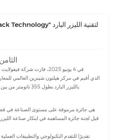
فوز رائع في حفل توزيع جوائز Secret Light الثا
في 4 يونيو 2025، فازت شركة 
بالليزر البارد بطول 355 نانومتر من بين 20 نظامًا نهائيًا، مما يُمثل تقدمًا ملحوظًا في مجال العلاج بالليزر الطبي.
قبل لجنة جائزة المساهمة في ابتكار صناعة الليزر