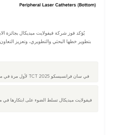
يُؤكد فوز شركة فيفولايت ميديكال بجائزة الاب
بتطوير خطها البحثي والتطويري، وتعزيز التعاون
ستطرح شركة Vivolight Medical نظام P80-E OCT لأول مرة في مؤتمر TCT 2025 في سان فرانسيسكو
فيفولايت ميديكال تسلط الضوء على ابتكارها في م