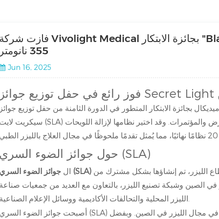
فازت شركة Vivolight Medical بجائزة الابتكار "Black Technology" لتقنية الليزر البار
355 نانومتر
Jun 16, 2025
من
فيفولايت ميديكال بجائزة الابتكار المتطور في الدورة الثامنة من حفل توزيع جوائز
سيكريت لايت (SLA) الذي أقيم في مركز هيلتون شينزين العالمي للمعارض والمؤتمرات. وقد اختير نظامها لإزالة اللويح
حول جوائز الضوء السري (SLA)
هي جائزة مرموقة على مستوى الصناعة في قطاع الليزر، تم إنشاؤها بشكل مشترك من
جوائز الضوء السري (SLA)
ال
 في الصين وشبكة تصنيع الليزر، بالتعاون مع العديد من جمعيات صناعة
الليزر المحلية والتحالفات الأكاديمية ووسائل الإعلام الصناعية.
أصبحت جوائز الضوء السري (SLA) تقديرًا للتقدم التكنولوجي والتطبيقات العملية في مجال الليزر في الصين. وبفض