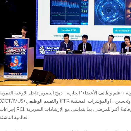
ة + علم وظائف الأعضاء" الجارية - دمج التصوير داخل الأوعية الدموية
(OCT/IVUS) والتقييم الوظيفي (FFR والمؤشرات المشتقة) - تُعيد تعريف كيفية تشخيص الأطباء وتخطيطهم وتحس
إجراءات PCI. توفر هذه المنهجية المُدمجة دقةً واتساقًا أعلى، وفائدةً أكبر للمرضى، بما يتماشى مع الإرشادات السر
العالمية الناشئة.