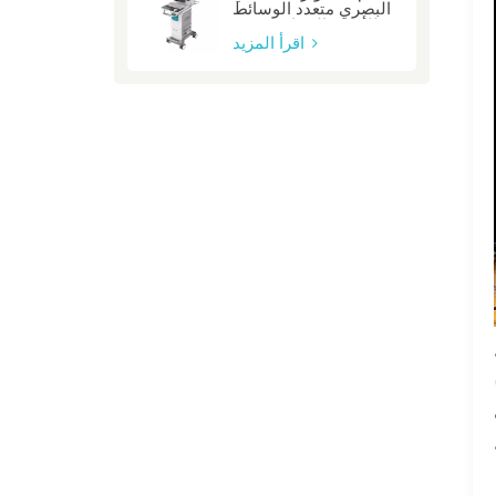
البصري متعدد الوسائط
للأوعية السباتية: صفر
اقرأ المزيد
ين
يرية