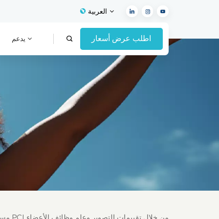
العربية
اطلب عرض أسعار
يدعم
English
Français
Español
Deutsch
Italiano
العربية
مسح واحد، رؤى شاملة: كيف يُعيد التصوير المقطعي البصري تعريف إرشادات PCI من خلال تقييمات التصوير وعلم وظائف الأعضاء