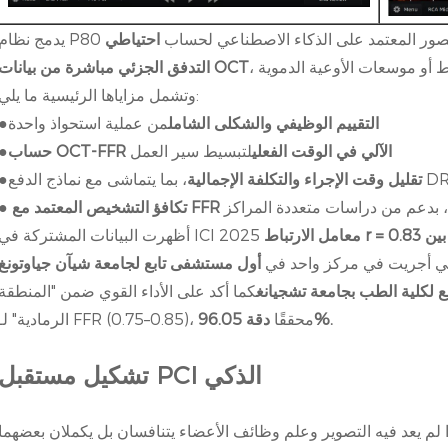
 تحليل الصور المعتمد على الذكاء الاصطناعي لحساب
احتياطي
التدفق الجزئي مباشرة من بيانات OCT
وتشمل مزاياها الرئيسية ما يلي:
التقييم الوظيفي والشكلى الشامل
من عملية استحواذ واحدة
●
حساب OCT-FFR الآلي في الوقت الفعلي
لتبسيط سير العمل
●
لدفع DRG/DIP
تقليل وقت الإجراء والتكلفة الإجمالية
●
 بدعم من دراسات متعددة المراكز
●
أظهرت البيانات المشتركة في ICI 2025
تي أجريت في مركز واحد في
ع لكلية الطب بجامعة تشجيانغ
كما أكد على الأداء القوي ضمن "المنطقة
دقة 96.05%.
الرمادية" لـ FFR (0.75–0.85)، محققًا
تشكيل مستقبل PCI الذكي
ًا لم يعد فيه التصوير وعلم وظائف الأعضاء يتنافسان بل يكملان بعضهما