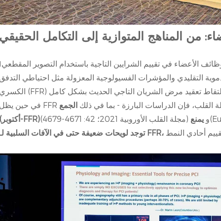
ء: من المناهج المتوازية إلى التكامل الحقيقي
ائف الأعضاء في تقييم الشرايين التاجية باستخدام التصوير المقطعي
I
دموية التقليدي والمؤشرات الفسيولوجية المعزولة مثل احتياطي التدفق
ية عضلة القلب، فإن الدراسات البارزة - بما في ذلك
الجمع
(مجلة القلب الأوروبية 2021؛ 42: 4671-4679) و
يمنع
(أكتوبر-FFR)
توجد لويحات ضعيفة حتى في الآفات السلبية لـ FFR،