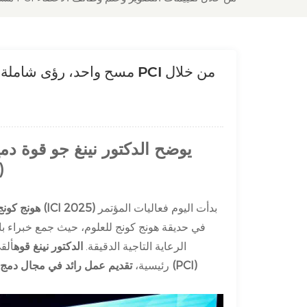
مسح واحد، رؤى شاملة: كيف
يوضح الدكتور نينغ جو قوة د
أجل 
بدأت اليوم فعاليات المؤتمر
هونج كونج، 4 أكتوبر 2025 - قمة مبادرة القلب والأوعية الدموية المبتكرة 2025 (ICI 2025)
في حديقة هونج كونج للعلوم، حيث جمع خبراء با
الرعاية التاجية الدقيقة.
الدكتور نينغ قوه
ألق
رئيسية،
تقديم عمل رائد في مجال دمج عل