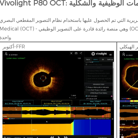
نمط للتقييمات الوظيفية والشكلية
ية التي تم الحصول عليها باستخدام نظام التصوير المقطعي البصري P80 من Vivolight
Medical (OCT) - وهي منصة رائدة قادرة على التصوير الوظيفي (OCT-FFR) والبنيوي المتزامن ضمن عملية سح
واحدة.
 الهيكلي
أكتوبر-FFR