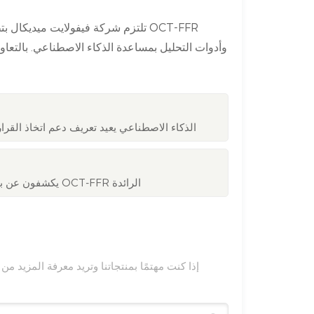
تلتزم شركة فيفولايت ميديكال بتطوير
وأدوات التحليل بمساعدة الذكاء الاصطناعي. بالتعاون 
الذكاء الاصطناعي يعيد تعريف دعم اتخاذ الق
ESC 2025: باحثون من SAHZU (@ZJU_Medicine) يكشفون عن بيانات OCT-FFR الرائدة
إذا كنت مهتمًا بمنتجاتنا وتريد معرفة المزيد