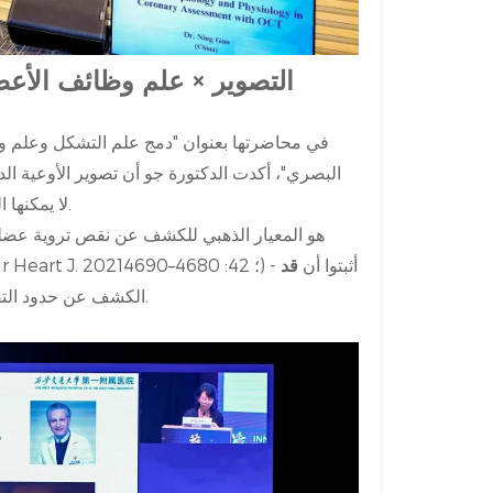
التصوير × علم وظائف الأعضا
في محاضرتها بعنوان "دمج علم التشكل وعلم وظ
البصري"، أكدت الدكتورة جو أن تصوير الأوعية ال
الكسري (FFR) لا يمكنها التقاط تعقيد مرض الشريان التاجي الحديث بشكل كامل.
في حين يظل FFR هو المعيار الذهبي للكشف عن نقص ترو
(Eur Heart J. 2021؛ 42: 4680–4690) - أثبتوا أن
قد
الكشف عن حدود التقييم أحادي النمط.