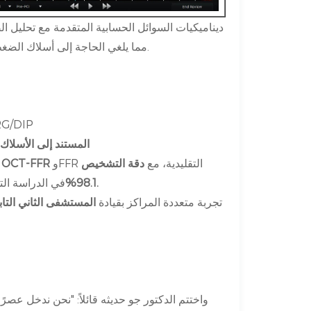
يدمج نظام P80 ديناميكيات السوائل الحسابية المتقدمة مع
، مما يلغي الحاجة إلى أسلاك الضغط أو موسعات الأوعية الدموية.
، بما يتماشى مع نماذج ا
تكافؤ التشخيص المعتمد مع FFR المستند إلى الأسلاك
،
وFFR التقليدية، مع
دقة التشخيص
معامل الارتباط r = 0.83 بين OCT-FFR
أول مستشفى تابع لجامعة شيآن جياوتونغ.
98.1%
في الدراسة ال
تجربة متعددة المراكز بقيادة
المستشفى الثاني التاب
واختتم الدكتور جو حديثه قائلاً: "نحن ندخل عصر