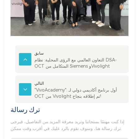
سابق
التعاون العالمي مع الرؤى المحلية: نظام DSA-
OCT المتكامل من Siemens وVivolight
Medical، يبشر بعصر جديد لمختبرات القسطرة
الذكية
التالي
"VivoAcademy": أول برنامج أكاديمي دولي لـ
OCT من Vivolight تم إطلاقه بنجاح!
ترك رسالة
إذا كنت مهتمًا بمنتجاتنا وتريد معرفة المزيد من التفاصيل، فيرجى
ترك رسالة هنا، وسوف نقوم بالرد عليك في أقرب وقت ممكن.