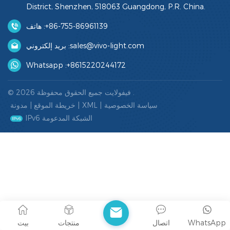
District, Shenzhen, 518063 Guangdong, P.R. China.
هاتف :
+86-755-86961139
بريد إلكتروني :
sales@vivo-light.com
Whatsapp :
+8615220244172
© 2026 فيفولايت جميع الحقوق محفوظة .
مدونة
|
خريطة الموقع
|
XML
|
سياسة الخصوصية
IPv6 الشبكة المدعومة
بيت
منتجات
اتصال
WhatsApp