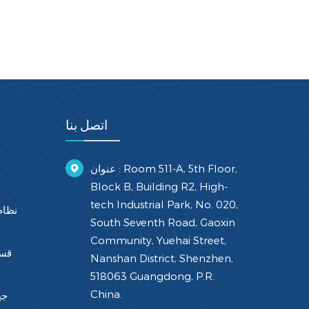
اتصل بنا
عنوان : Room 511-A, 5th Floor,
Block B, Building R2, High-
tech Industrial Park, No. 020,
نظام
South Seventh Road, Gaoxin
Community, Yuehai Street,
قسط
Nanshan District, Shenzhen,
518063 Guangdong, P.R.
China.
جه