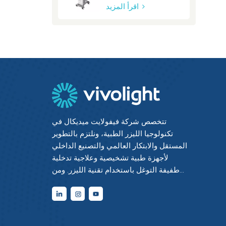
اقرأ المزيد
تتخصص شركة فيفولايت ميديكال في
تكنولوجيا الليزر الطبية، ونلتزم بالتطوير
المستقل والابتكار العالمي والتصنيع الداخلي
لأجهزة طبية تشخيصية وعلاجية تدخلية
طفيفة التوغل باستخدام تقنية الليزر. ومن
خلال دمج أحدث التقنيات الكهروضوئية مع
الخبرة الطبية والهندسية، حققنا إتقانًا شاملًا
للتقنيات الأساسية في التشخيص والعلاج
بالليزر، وقسطرة الألياف الضوئية، ومعالجة