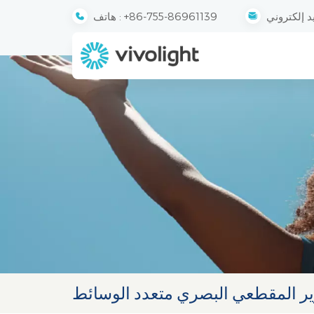
+86-755-86961139
هاتف :
ير المقطعي البصري متعدد الوسائط