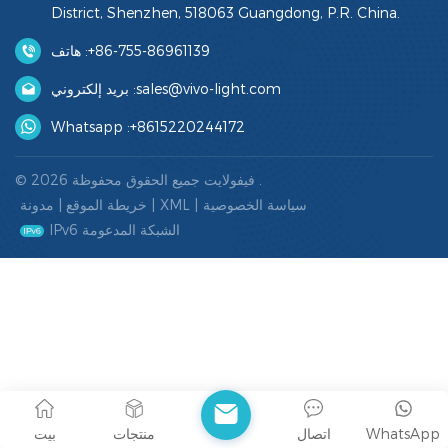
District, Shenzhen, 518063 Guangdong, P.R. China.
هاتف :
+86-755-86961139
بريد إلكتروني :
sales@vivo-light.com
Whatsapp :
+8615220244172
© 2026 فيفولايت جميع الحقوق محفوظة .
مدونة
|
خريطة الموقع
|
XML
|
سياسة الخصوصية
IPv6 الشبكة المدعومة
بيت
منتجات
اتصال
WhatsApp