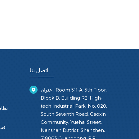
اتصل بنا
عنوان : Room 511-A, 5th Floor,
Block B, Building R2, High-
tech Industrial Park, No. 020,
نظام
South Seventh Road, Gaoxin
Community, Yuehai Street,
قسط
Nanshan District, Shenzhen,
518063 Guangdong, P.R.