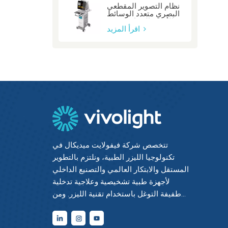
نظام التصوير المقطعي
البصري متعدد الوسائط
للأوعية السباتية: صفر
اقرأ المزيد
تتخصص شركة فيفولايت ميديكال في
تكنولوجيا الليزر الطبية، ونلتزم بالتطوير
المستقل والابتكار العالمي والتصنيع الداخلي
لأجهزة طبية تشخيصية وعلاجية تدخلية
طفيفة التوغل باستخدام تقنية الليزر. ومن
خلال دمج أحدث التقنيات الكهروضوئية مع
الخبرة الطبية والهندسية، حققنا إتقانًا شاملًا