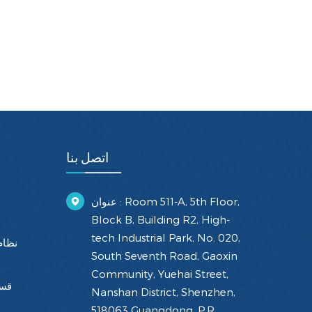
اتصل بنا
عنوان : Room 511-A, 5th Floor,
Block B, Building R2, High-
tech Industrial Park, No. 020,
نظام
South Seventh Road, Gaoxin
Community, Yuehai Street,
قسط
Nanshan District, Shenzhen,
518063 Guangdong, P.R.