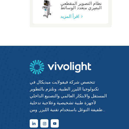
نظام التصوير المقطعي
البصري متعدد الوسائط
للأوعية السباتية: صفر
اقرأ المزيد
تتخصص شركة فيفولايت ميديكال في
تكنولوجيا الليزر الطبية، ونلتزم بالتطوير
المستقل والابتكار العالمي والتصنيع الداخلي
لأجهزة طبية تشخيصية وعلاجية تدخلية
طفيفة التوغل باستخدام تقنية الليزر. ومن
خلال دمج أحدث التقنيات الكهروضوئية مع
الخبرة الطبية والهندسية، حققنا إتقانًا شاملًا