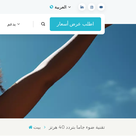
العربية
اطلب عرض أسعار
يدعم
English
Français
Español
Deutsch
Italiano
العربية
تقنية ضوء جاما بتردد 40 هرتز
بيت