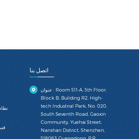
اتصل بنا
عنوان : Room 511-A, 5th Floor,
Block B, Building R2, High-
tech Industrial Park, No. 020,
نظام
South Seventh Road, Gaoxin
Community, Yuehai Street,
قسط
Nanshan District, Shenzhen,
518063 Guangdong, P.R.