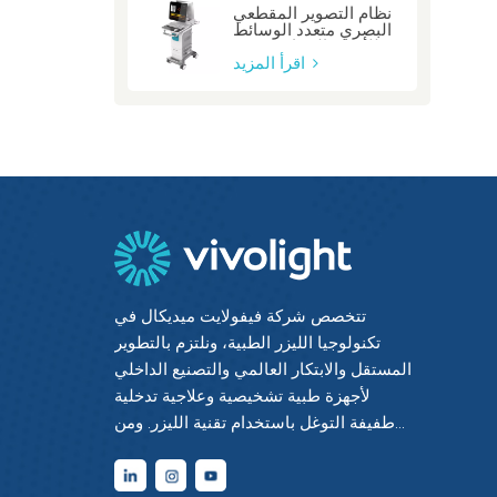
نظام التصوير المقطعي
البصري متعدد الوسائط
للأوعية السباتية: صفر
اقرأ المزيد
تتخصص شركة فيفولايت ميديكال في
تكنولوجيا الليزر الطبية، ونلتزم بالتطوير
المستقل والابتكار العالمي والتصنيع الداخلي
لأجهزة طبية تشخيصية وعلاجية تدخلية
طفيفة التوغل باستخدام تقنية الليزر. ومن
خلال دمج أحدث التقنيات الكهروضوئية مع
الخبرة الطبية والهندسية، حققنا إتقانًا شاملًا