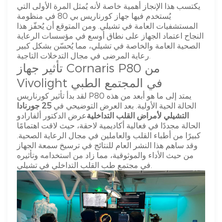
يكتسب هذا الإنجاز أهمية خاصة لأنه يُمثل المرة الأولى التي
يُستخدم فيها جهاز كورناريس بي 80 في منظومة
المستشفيات العامة في تشيلي. ومن المتوقع أن يُحفّز هذا
النجاح اعتماد الجهاز على نطاق أوسع في مؤسسات الرعاية
الصحية العامة والخاصة في تشيلي، مما يُحسّن بشكل كبير
رعاية المرضى في مجال التدخلات التاجية.
تأثير جهاز Cornaris P80 من
Vivolight في المجتمع الطبي
لقد بدأ تأثير كورناريس P80 يمتد إلى ما هو أبعد من هذه
الحالة الحية الأولية. بعد العرض التوضيحي في
25 جورنادا
التشيلي لأمراض القلب التداخلية
عرض الدكتور ألفارادو
الحالة مجددًا في فعالية أكاديمية لاحقة، حيث لاقت اهتمامًا
كبيرًا من أطباء القلب والعاملين في مجال الرعاية الصحية.
وقد ساهم هذا النشر العام للنتائج في ترسيخ سمعة الجهاز
من حيث الأداء والموثوقية، مما زاد من استخدامه وتأثيره
في مجتمع طب القلب التداخلي في تشيلي.