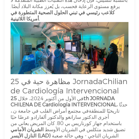
يرفع مستوى الرعاية فحسب، بل يُعزز مكانة البلاد أيضًا.
كلاعب رئيسي في تبني الحلول الصحية المتطورة في
أمريكا اللاتينية.
مظاهرة حية في 25 JornadaChilian
de Cardiología Intervencional
في الأول من أكتوبر 2024، خلال
25th JORNADA
، حدثًا
CHILENA DE Cardiología INTERVENCIONAL
تاريخيًا للمنطقة
في مجتمع أمراض القلب في جامعة ن.،
أجرى الدكتور سارانغو والدكتور ألفارادو عرضًا حيًا
باستخدام جهاز كورناريس بي 80. كان المريض يعاني من
تضيق شديد متكلس في الشريان الأوسط
الشريان الأمامي
الشريان التاجي - وهي حالة صعبة
النازل الأيسر (LAD)