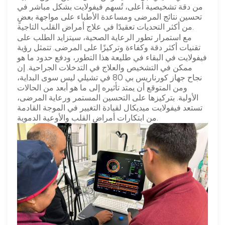
من دقة تشخيصية أعلى، تُسهم فيفولايت بشكل مباشر في
تحسين نتائج المرضى ومساعدة الأطباء على مواجهة بعضٍ
من أكثر التحديات تعقيدًا في علاج أمراض القلب التاجية.
مع استمرار تطور الرعاية الصحية، سيتزايد الطلب على
تقنيات أكثر دقة وكفاءة وتركيزًا على المرضى. تتمثل رؤية
فيفولايت في البقاء في طليعة هذا التطور، ودفع حدود ما هو
ممكن في التشخيص والعلاج في التدخلات الجراحية. إن
نجاح جهاز كورناريس بي 80 في تشيلي ليس سوى البداية،
ومن المتوقع أن يمتد تأثيره إلى ما هو أبعد من الحالات
الأولية. بتركيزها على التحسين المستمر ورعاية المرضى،
تستعد فيفولايت ميديكال لقيادة التغيير في الموجة القادمة
من ابتكارات أمراض القلب والأوعية الدموية.