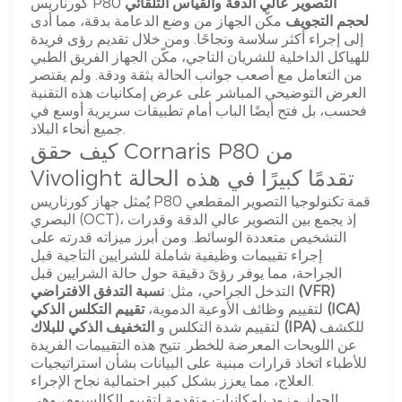
التصوير عالي الدقة والقياس التلقائي
كورناريس P80
لحجم التجويف
مكّن الجهاز من وضع الدعامة بدقة، مما أدى
إلى إجراء أكثر سلاسة ونجاحًا. ومن خلال تقديم رؤى فريدة
للهياكل الداخلية للشريان التاجي، مكّن الجهاز الفريق الطبي
من التعامل مع أصعب جوانب الحالة بثقة ودقة. ولم يقتصر
العرض التوضيحي المباشر على عرض إمكانيات هذه التقنية
فحسب، بل فتح أيضًا الباب أمام تطبيقات سريرية أوسع في
جميع أنحاء البلاد.
كيف حقق Cornaris P80 من
Vivolight تقدمًا كبيرًا في هذه الحالة
يُمثل جهاز كورناريس P80 قمة تكنولوجيا التصوير المقطعي
البصري (OCT)، إذ يجمع بين التصوير عالي الدقة وقدرات
التشخيص متعددة الوسائط. ومن أبرز ميزاته قدرته على
إجراء تقييمات وظيفية شاملة للشرايين التاجية قبل
الجراحة، مما يوفر رؤىً دقيقة حول حالة الشرايين قبل
نسبة التدفق الافتراضي (VFR)
التدخل الجراحي، مثل:
تقييم التكلس الذكي (ICA)
لتقييم وظائف الأوعية الدموية،
للكشف
التخفيف الذكي للبلاك (IPA)
لتقييم شدة التكلس و
عن اللويحات المعرضة للخطر. تتيح هذه التقييمات الفريدة
للأطباء اتخاذ قرارات مبنية على البيانات بشأن استراتيجيات
العلاج، مما يعزز بشكل كبير احتمالية نجاح الإجراء.
الجهاز مزود بإمكانيات متقدمة لتقييم الكالسيوم، وهي