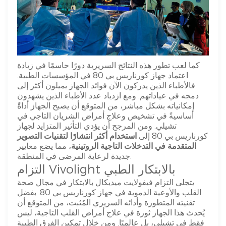
كما لعب تطور هذه النتائج السريرية دورًا حاسمًا في زيادة
اعتماد جهاز كورناريس بي 80 في المؤسسات الطبية.
فالأطباء الذين يدركون الآن فوائد الجهاز يميلون أكثر إلى
دمجه في عياداتهم. ومع ازدياد عدد الأطباء الذين يشهدون
إمكانياته بشكل مباشر، من المتوقع أن يصبح الجهاز أداةً
أساسيةً في تشخيص وعلاج أمراض الشريان التاجي في
تشيلي. ومن المرجح أن يؤدي التأثير المتزايد لجهاز
كورناريس بي 80 إلى
استخدام أكثر انتشارًا لتقنيات التصوير
المتقدمة في التدخلات التاجية الروتينية
، مما يضع معايير
جديدة لرعاية المرضى في المنطقة.
التزام Vivolight بالابتكار الطبي
يتجلى التزام فيفولايت ميديكال بالابتكار في مجال صحة
القلب والأوعية الدموية في جهاز كورناريس بي 80. بفضل
تقنيته المتطورة وأدائه السريري المُثبت، من المتوقع أن
يُحدث هذا الجهاز ثورة في علاج أمراض القلب التاجية، ليس
فقط في تشيلي، بل عالميًا. ومن خلال تمكين الفرق الطبية