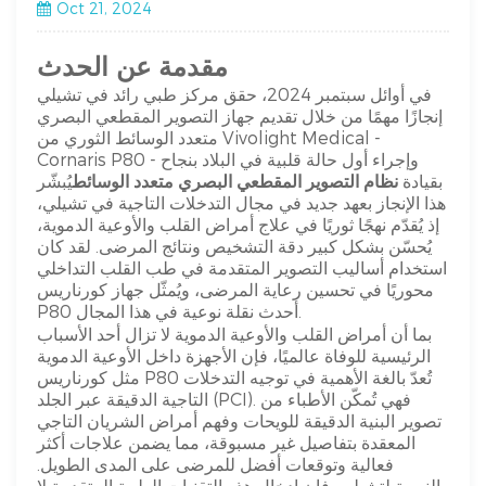
Oct 21, 2024
مقدمة عن الحدث
في أوائل سبتمبر 2024، حقق مركز طبي رائد في تشيلي
إنجازًا مهمًا من خلال تقديم جهاز التصوير المقطعي البصري
متعدد الوسائط الثوري من Vivolight Medical -
Cornaris P80 - وإجراء أول حالة قلبية في البلاد بنجاح
بقيادة
نظام التصوير المقطعي البصري متعدد الوسائط
يُبشّر
هذا الإنجاز بعهد جديد في مجال التدخلات التاجية في تشيلي،
إذ يُقدّم نهجًا ثوريًا في علاج أمراض القلب والأوعية الدموية،
يُحسّن بشكل كبير دقة التشخيص ونتائج المرضى. لقد كان
استخدام أساليب التصوير المتقدمة في طب القلب التداخلي
محوريًا في تحسين رعاية المرضى، ويُمثّل جهاز كورناريس
P80 أحدث نقلة نوعية في هذا المجال.
بما أن أمراض القلب والأوعية الدموية لا تزال أحد الأسباب
الرئيسية للوفاة عالميًا، فإن الأجهزة داخل الأوعية الدموية
مثل كورناريس P80 تُعدّ بالغة الأهمية في توجيه التدخلات
التاجية الدقيقة عبر الجلد (PCI). فهي تُمكّن الأطباء من
تصوير البنية الدقيقة للويحات وفهم أمراض الشريان التاجي
المعقدة بتفاصيل غير مسبوقة، مما يضمن علاجات أكثر
فعالية وتوقعات أفضل للمرضى على المدى الطويل.
بالنسبة لتشيلي، فإن إدخال هذه التقنيات الطبية المتقدمة لا